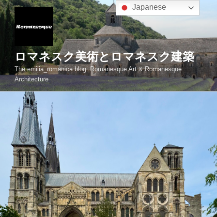
コ
Japanese
ン
テ
ン
ツ
ロマネスク美術とロマネスク建築
へ
The emilia_romanica blog: Romanesque Art & Romanesque
ス
Architecture
キ
ッ
プ