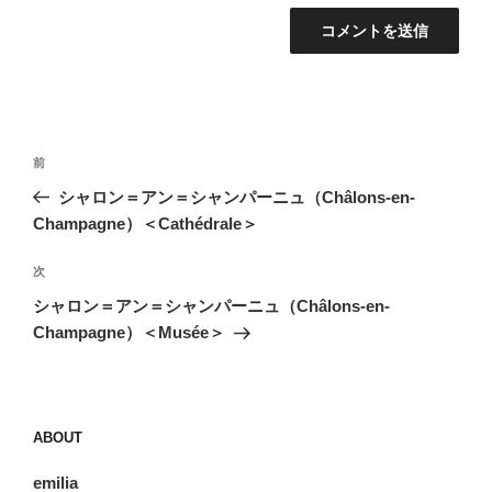
投
前
前
稿
の
シャロン＝アン＝シャンパーニュ（Châlons-en-
ナ
投
Champagne）＜Cathédrale＞
ビ
稿
ゲ
次
次
の
ー
シャロン＝アン＝シャンパーニュ（Châlons-en-
投
シ
Champagne）＜Musée＞
稿
ョ
ン
ABOUT
emilia