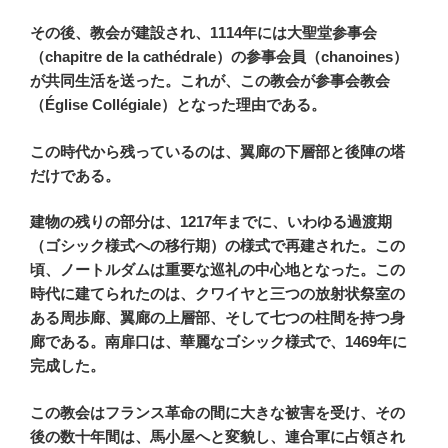
その後、教会が建設され、1114年には大聖堂参事会
（chapitre de la cathédrale）の参事会員（chanoines）
が共同生活を送った。これが、この教会が参事会教会
（Église Collégiale）となった理由である。
この時代から残っているのは、翼廊の下層部と後陣の塔
だけである。
建物の残りの部分は、1217年までに、いわゆる過渡期
（ゴシック様式への移行期）の様式で再建された。この
頃、ノートルダムは重要な巡礼の中心地となった。この
時代に建てられたのは、クワイヤと三つの放射状祭室の
ある周歩廊、翼廊の上層部、そして七つの柱間を持つ身
廊である。南扉口は、華麗なゴシック様式で、1469年に
完成した。
この教会はフランス革命の間に大きな被害を受け、その
後の数十年間は、馬小屋へと変貌し、連合軍に占領され