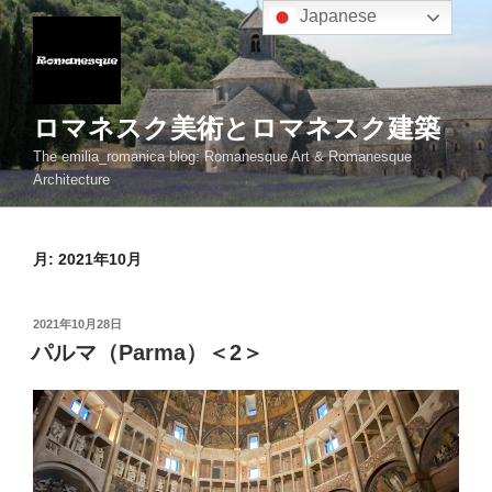
コ
Japanese
ン
テ
ン
ツ
ロマネスク美術とロマネスク建築
へ
The emilia_romanica blog: Romanesque Art & Romanesque
ス
Architecture
キ
ッ
プ
月:
2021年10月
投
2021年10月28日
稿
パルマ（Parma）＜2＞
日: