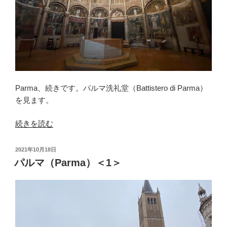
Parma、続きです。パルマ
洗礼堂（Battistero di Parma）
を見ます。
“パ
続きを読む
ル
マ
投
2021年10月18日
（Parma）
稿
パルマ（Parma）＜1＞
日:
＜
2
＞”
の