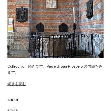
Collecchio、続きです。Pieve di San Prospero の内部をみ
ます。
“コ
続きを読む
ッ
レ
ABOUT
ッ
キ
emilia