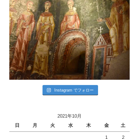
Instagram でフォロー
2021年10月
日
月
火
水
木
金
土
1
2