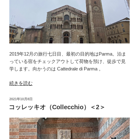
2019年12月の旅行
七日目、
最初の目的地はParma。泊ま
っている宿をチェックアウトして荷物を預け、徒歩で見
学します。向かうのは Cattedrale di Parma 。
“パ
続きを読む
ル
マ
投
2021年10月8日
（Parma）
稿
コッレッキオ（Collecchio）＜2＞
日:
＜
1
＞”
の