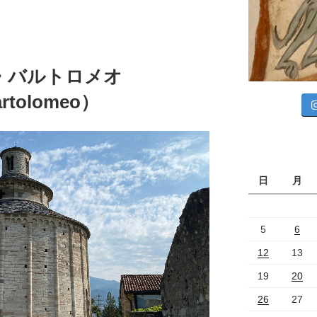
・バルトロメオ
artolomeo）
日
月
5
6
12
13
19
20
26
27