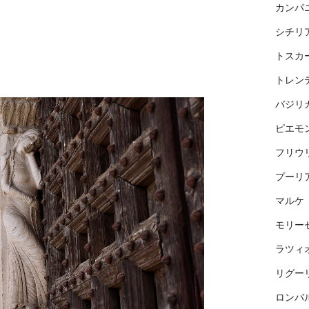
カンパ
シチリ
トスカ
トレン
バジリ
ピエモ
フリウ
プーリ
マルケ
モリー
ラツィ
リグー
ロンバ