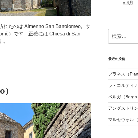
« 4月
のは Almenno San Bartolomeo。サ
検
Tomè）です。正確には Chiesa di San
索:
ます。
最近の投稿
プラネス（Plan
ラ・コルティナダ（
mo）
ベルガ（Berga
アングストリンヌ（
マルセヴォル（Ma