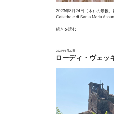
2023年8月24日（木）の最後、四番
Cattedrale di Santa Maria As
“ロ
続きを読む
ー
デ
ィ
投
2024年5月20日
（Lodi）”
稿
ローディ・ヴェッキオ（
日:
の