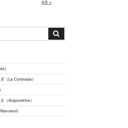
6月 »
検
索
ès）
La Cortinada）
）
Angoustrine）
rcevol）