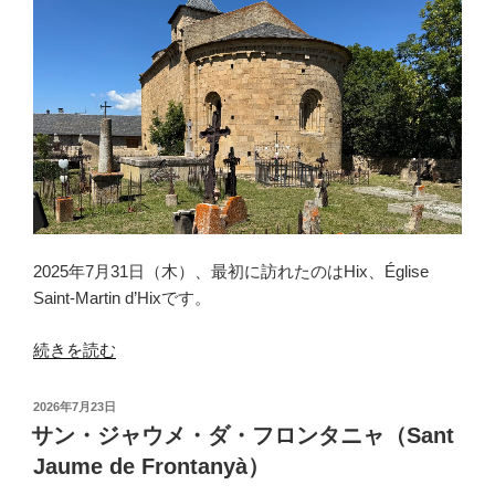
の
2025年7月31日（木）、最初に訪れたのはHix、Église
Saint-Martin d’Hixです。
“イ
続きを読む
ク
ス
投
2026年7月23日
（Hix）”
稿
サン・ジャウメ・ダ・フロンタニャ（Sant
日:
の
Jaume de Frontanyà）