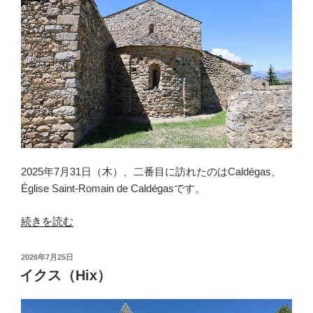
ル
（Estavar）”
の
2025年7月31日（木）、二番目に訪れたのはCaldégas、
Église Saint-Romain de Caldégasです。
“カ
続きを読む
ル
デ
投
2026年7月25日
ガ
稿
イクス（Hix）
日:
ス
（Caldégas）”