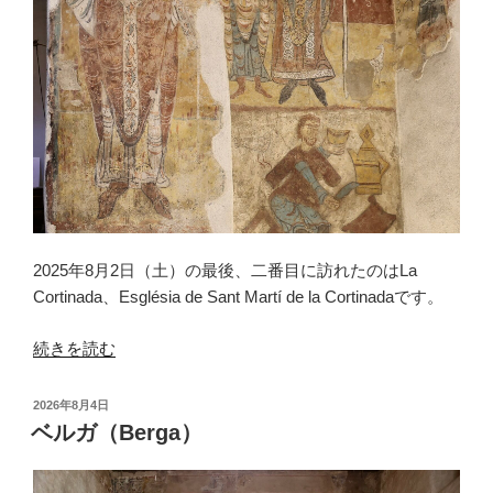
2025年8月2日（土）の最後、二番目に訪れたのはLa
Cortinada、Església de Sant Martí de la Cortinadaです。
“ラ・
続きを読む
コ
ル
投
2026年8月4日
テ
稿
ベルガ（Berga）
日:
ィ
ナ