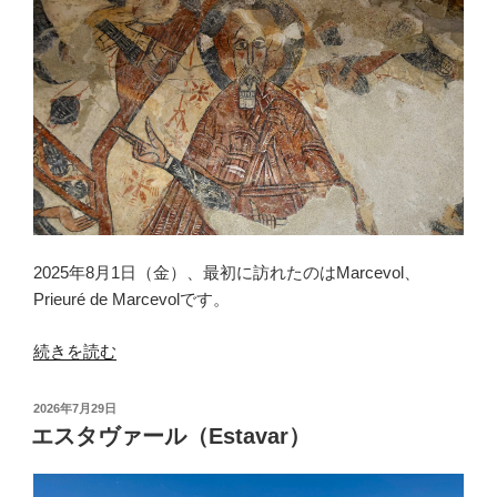
ン
ヌ
（Angoustrine）”
の
2025年8月1日（金）、最初に訪れたのはMarcevol、
Prieuré de Marcevolです。
“マ
続きを読む
ル
セ
投
2026年7月29日
ヴ
稿
エスタヴァール（Estavar）
日:
ォ
ル