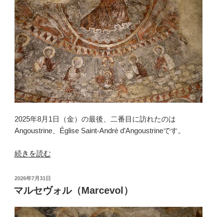
2025年8月1日（金）の最後、二番目に訪れたのは
Angoustrine、Église Saint-André d’Angoustrineです。
“ア
続きを読む
ン
グ
投
2026年7月31日
ス
稿
マルセヴォル（Marcevol）
日:
ト
リ