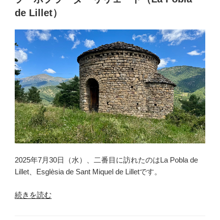
日:
ウ
de Lillet）
メ・
ダ・
フ
ロ
ン
タ
ニ
ャ
（Sant
Jaume
de
Frontanyà）”
2025年7月30日（水）、二番目に訪れたのはLa Pobla de
の
Lillet、Esglèsia de Sant Miquel de Lilletです。
“ラ・
続きを読む
ポ
ブ