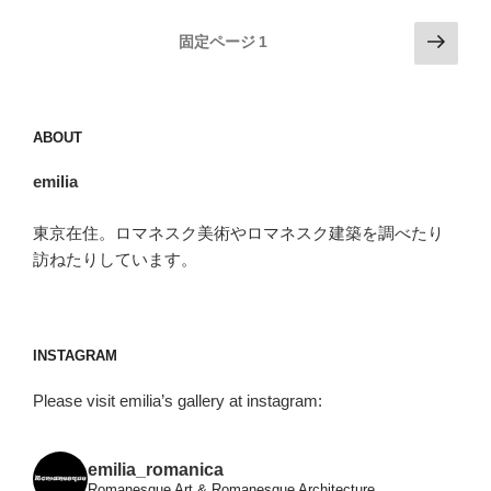
ラ・
投
次
固定ページ
1
ダ・
の
稿
リ
ペ
の
リ
ー
ペ
ェ
ABOUT
ジ
ー
ー
ト
emilia
ジ
（La
送
Pobla
東京在住。ロマネスク美術やロマネスク建築を調べたり
り
de
訪ねたりしています。
Lillet）”
の
INSTAGRAM
Please visit emilia’s gallery at instagram:
emilia_romanica
Romanesque Art & Romanesque Architecture