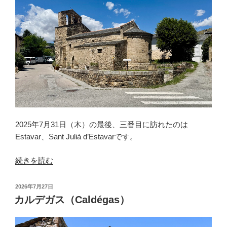
（Marcevol）”
の
2025年7月31日（木）の最後、三番目に訪れたのは
Estavar、Sant Julià d’Estavarです。
“エ
続きを読む
ス
タ
投
2026年7月27日
ヴ
稿
カルデガス（Caldégas）
日:
ァ
ー