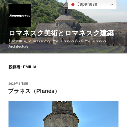
コ
Japanese
ン
テ
ン
ツ
ロマネスク美術とロマネスク建築
へ
The emilia_romanica blog: Romanesque Art & Romanesque
ス
Architecture
キ
ッ
プ
投稿者:
EMILIA
投
2026年8月8日
稿
プラネス（Planès）
日: