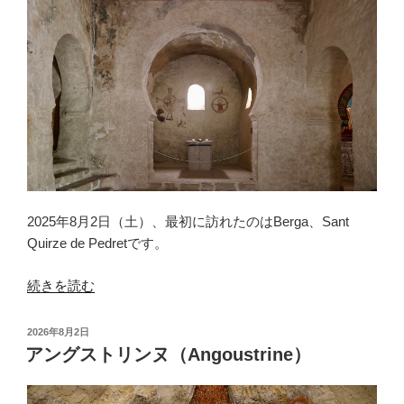
ダ
（La
Cortinada）”
の
2025年8月2日（土）、最初に訪れたのはBerga、Sant
Quirze de Pedretです。
“ベ
続きを読む
ル
ガ
投
2026年8月2日
（Berga）”
稿
アングストリンヌ（Angoustrine）
日:
の