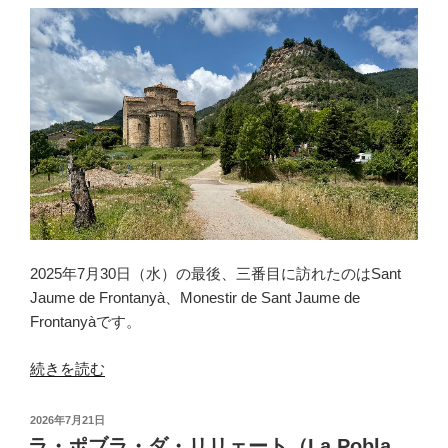
2025年7月30日（水）の最後、三番目に訪れたのはSant
Jaume de Frontanyà、Monestir de Sant Jaume de
Frontanyàです。
“サ
続きを読む
ン・
ジ
投
2026年7月21日
ャ
稿
ラ・ポブラ・ダ・リリェート（La Pobla