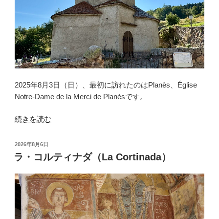
2025年8月3日（日）、最初に訪れたのはPlanès、Église
Notre-Dame de la Merci de Planèsです。
“プ
続きを読む
ラ
ネ
投
2026年8月6日
ス
稿
ラ・コルティナダ（La Cortinada）
日:
（Planès）”
の