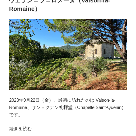
ヴェゾン＝ラ＝ロメーヌ（Vaison-la-
日:
ス
Romaine）
テ
ィ
テ
ュ
（Saint-
Restitut）”
の
2023年9月22日（金）、最初に訪れたのは Vaison-la-
Romaine、サン＝クナン礼拝堂（Chapelle Saint-Quenin）
です。
“ヴ
続きを読む
ェ