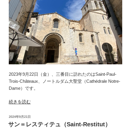
マ
ー
ル
（La
Garde-
Adhémar）”
の
2023年9月22日（金）、三番目に訪れたのはSaint-Paul-
Trois-Châteaux、ノートルダム大聖堂（Cathédrale Notre-
Dame）です。
“サ
続きを読む
ン
＝
投
2024年9月21日
ポ
稿
サン＝レスティテュ（Saint-Restitut）
日:
ー