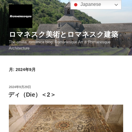
コ
Japanese
ン
テ
ン
ツ
ロマネスク美術とロマネスク建築
へ
The emilia_romanica blog: Romanesque Art & Romanesque
ス
Architecture
キ
ッ
プ
月:
2024年9月
投
2024年9月29日
稿
ディ（Die）＜2＞
日: