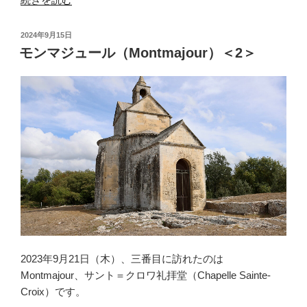
ラ
ス
投
2024年9月15日
コ
稿
モンマジュール（Montmajour）＜2＞
日:
ン
（Tarascon）”
の
2023年9月21日（木）、三番目に訪れたのは
Montmajour、サント＝クロワ礼拝堂（Chapelle Sainte-
Croix）です。