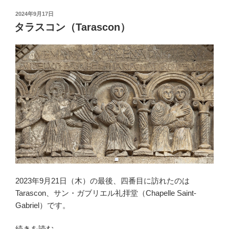
ゾ
投
2024年9月17日
ン
稿
タラスコン（Tarascon）
日:
＝
ラ
＝
ロ
メ
ー
ヌ
（Vaison-
la-
Romaine）”
の
2023年9月21日（木）の最後、四番目に訪れたのは
Tarascon、サン・ガブリエル礼拝堂（Chapelle Saint-
Gabriel）です。
“タ
続きを読む