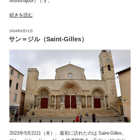
Montmajour）です。
“モ
続きを読む
ン
マ
投
2024年9月11日
ジ
稿
サン＝ジル（Saint-Gilles）
日:
ュ
ー
ル
（Montmajour）
＜
1
＞”
の
2023年9月21日（木）、最初に訪れたのは Saint-Gilles、