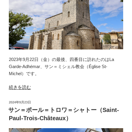
2023年9月22日（金）の最後、四番目に訪れたのはLa
Garde-Adhémar、サン＝ミシェル教会（Église St-
Michel）です。
“ラ・
続きを読む
ガ
ル
投
2024年9月23日
ド
稿
サン＝ポール＝トロワ＝シャトー（Saint-
日:
＝
Paul-Trois-Châteaux）
ア
デ