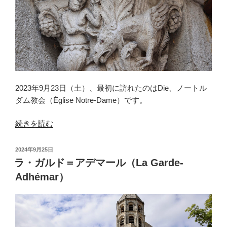
2023年9月23日（土）、最初に訪れたのはDie、ノートル
ダム教会（Église Notre-Dame）です。
“デ
続きを読む
ィ
（Die）
投
2024年9月25日
＜
稿
ラ・ガルド＝アデマール（La Garde-
日:
1
Adhémar）
＞”
の