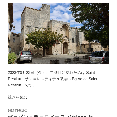
ル
＝
ト
ロ
ワ
＝
シ
ャ
ト
ー
（Saint-
2023年9月22日（金）、二番目に訪れたのは Saint-
Paul-
Restitut、サン＝レスティテュ教会（Église de Saint
Trois-
Restitut）です。
Châteaux）”
の
“サ
続きを読む
ン
＝
投
2024年9月19日
レ
稿