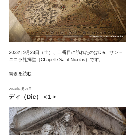
2023年9月23日（土）、二番目に訪れたのはDie、サン＝
ニコラ礼拝堂（Chapelle Saint-Nicolas）です。
“デ
続きを読む
ィ
（Die）
投
2024年9月27日
＜
稿
ディ（Die）＜1＞
日:
2
＞”
の