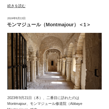
“モ
続きを読む
ン
マ
投
2024年9月13日
ジ
稿
モンマジュール（Montmajour）＜1＞
日:
ュ
ー
ル
（Montmajour）
＜
2
＞”
の
2023年9月21日（木）、二番目に訪れたのは
Montmajour、モンマジュール修道院（Abbaye