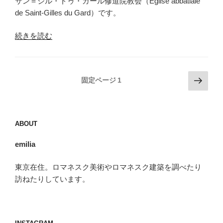
サン＝ジル・ドゥ・ガール修道院教会（Église abbatiale
de Saint-Gilles du Gard）です。
“サ
続きを読む
ン
＝
ジ
投
次
固定ページ
1
ル
の
稿
（Saint-
ペ
の
Gilles）”
ー
ペ
の
ABOUT
ジ
ー
emilia
ジ
送
東京在住。ロマネスク美術やロマネスク建築を調べたり
り
訪ねたりしています。