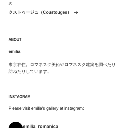
ゲ
次
次
の
ー
クストゥージュ（Coustouges）
投
シ
稿
ョ
ン
ABOUT
emilia
東京在住。ロマネスク美術やロマネスク建築を調べたり
訪ねたりしています。
INSTAGRAM
Please visit emilia’s gallery at instagram:
emilia_romanica