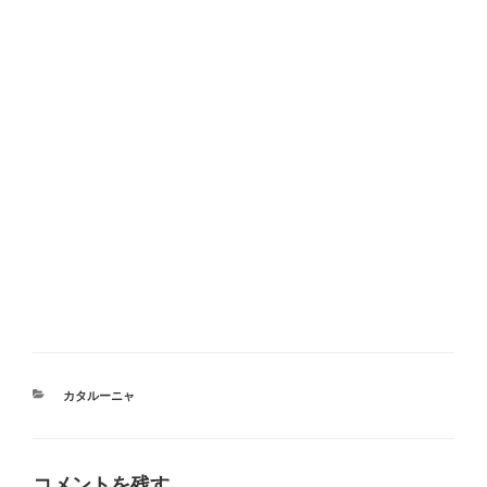
カ
カタルーニャ
テ
ゴ
リ
ー
コメントを残す