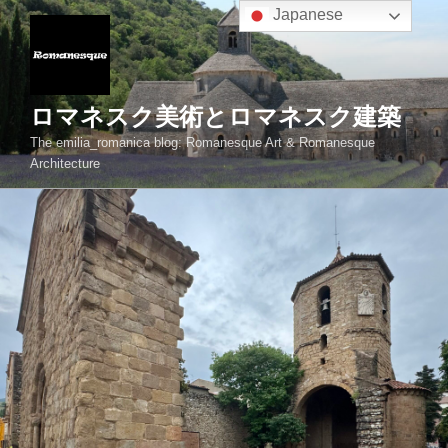
コ
Japanese
ン
テ
ン
ツ
ロマネスク美術とロマネスク建築
へ
The emilia_romanica blog: Romanesque Art & Romanesque
ス
Architecture
キ
ッ
プ