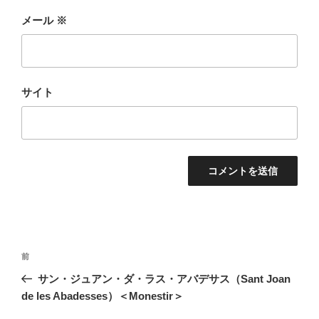
メール
※
サイト
投
前
前
稿
の
サン・ジュアン・ダ・ラス・アバデサス（Sant Joan
ナ
投
de les Abadesses）＜Monestir＞
ビ
稿