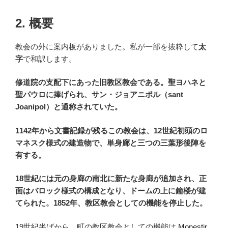
2. 概要
教会の外に案内板がありました。私が一部を抜粋して
太
字
で和訳します。
修道院の支配下にあった旧教区教会である。聖ヨハネと
聖パウロに捧げられ、サン・ジョアニポル（sant
Joanipol）と
通称
されていた。
1142年から文書記録が残るこの教会は、12世紀初頭のロ
マネスク様式の建造物で、単身廊と三つの三葉形後陣を
有する。
18世紀には元の身廊の南北に新たな身廊が追加され、正
面はバロック様式の構成となり、ドームの上に鐘楼が建
てられた。1852年、教区教会としての機能を停止した。
19世紀半ばから、町の教区教会としての機能は
Monestir