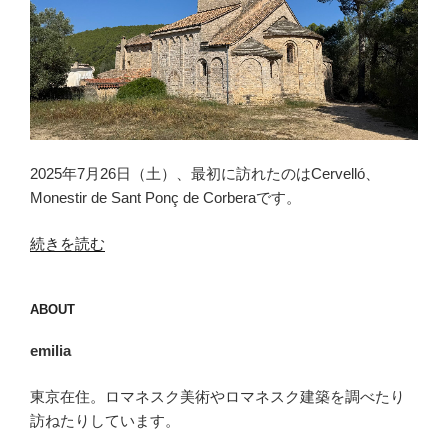
2025年7月26日（土）、最初に訪れたのはCervelló、
Monestir de Sant Ponç de Corberaです。
“セ
続きを読む
ル
ベ
ABOUT
リ
ョ
emilia
（Cervelló）”
の
東京在住。ロマネスク美術やロマネスク建築を調べたり
訪ねたりしています。