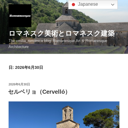
コ
Japanese
ン
テ
ン
ツ
ロマネスク美術とロマネスク建築
へ
The emilia_romanica blog: Romanesque Art & Romanesque
ス
Architecture
キ
ッ
プ
日:
2026年6月30日
投
2026年6月30日
稿
セルベリョ（Cervelló）
日: