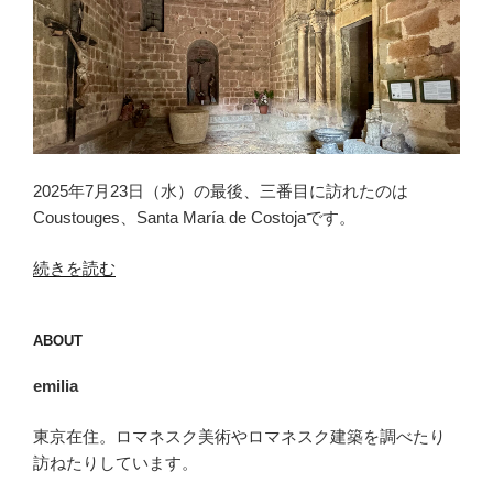
2025年7月23日（水）の最後、三番目に訪れたのは
Coustouges、Santa María de Costojaです。
“ク
続きを読む
ス
ト
ABOUT
ゥ
ー
emilia
ジ
ュ
東京在住。ロマネスク美術やロマネスク建築を調べたり
（Coustouges）”
訪ねたりしています。
の