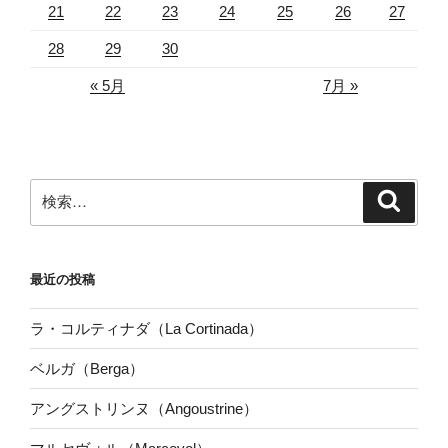
21
22
23
24
25
26
27
28
29
30
« 5月
7月 »
検
検
索
索:
最近の投稿
ラ・コルティナダ（La Cortinada）
ベルガ（Berga）
アングストリンヌ（Angoustrine）