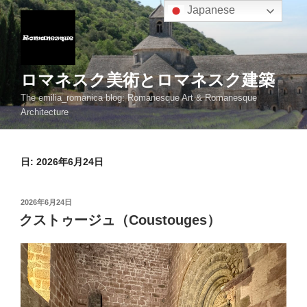
コ
Japanese
ン
テ
ン
ツ
ロマネスク美術とロマネスク建築
へ
The emilia_romanica blog: Romanesque Art & Romanesque
ス
Architecture
キ
ッ
プ
日:
2026年6月24日
投
2026年6月24日
稿
クストゥージュ（Coustouges）
日: