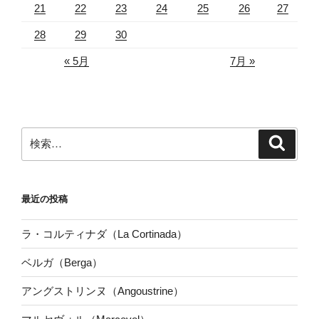
21
22
23
24
25
26
27
28
29
30
« 5月
7月 »
検
検
索
索:
最近の投稿
ラ・コルティナダ（La Cortinada）
ベルガ（Berga）
アングストリンヌ（Angoustrine）