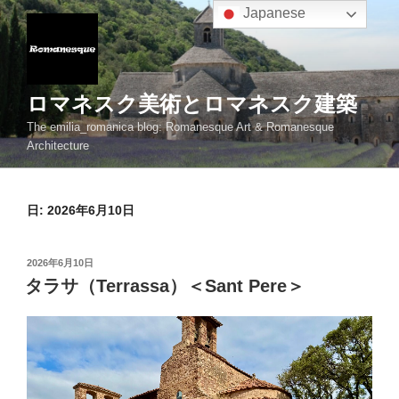
コ
Japanese
ン
テ
ン
ツ
ロマネスク美術とロマネスク建築
へ
The emilia_romanica blog: Romanesque Art & Romanesque
ス
Architecture
キ
ッ
プ
日:
2026年6月10日
投
2026年6月10日
稿
タラサ（Terrassa）＜Sant Pere＞
日: