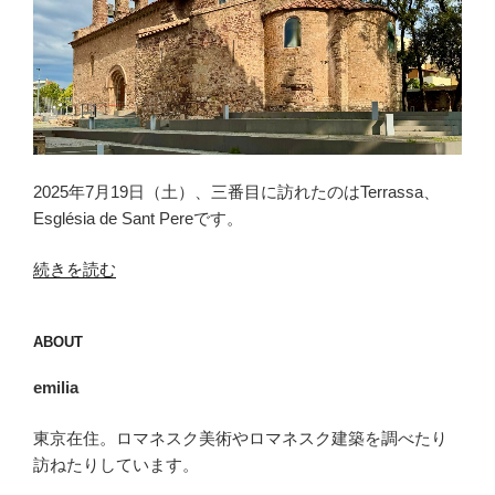
2025年7月19日（土）、三番目に訪れたのはTerrassa、
Església de Sant Pereです。
“タ
続きを読む
ラ
サ
ABOUT
（Terrassa）
＜
emilia
Sant
Pere
東京在住。ロマネスク美術やロマネスク建築を調べたり
＞”
訪ねたりしています。
の