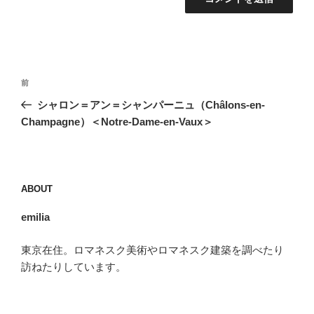
投
前
前
稿
の
シャロン＝アン＝シャンパーニュ（Châlons-en-
ナ
投
Champagne）＜Notre-Dame-en-Vaux＞
ビ
稿
ゲ
ー
ABOUT
シ
ョ
emilia
ン
東京在住。ロマネスク美術やロマネスク建築を調べたり
訪ねたりしています。