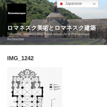
コ
Japanese
ン
テ
ン
ツ
ロマネスク美術とロマネスク建築
へ
The emilia_romanica blog: Romanesque Art & Romanesque
ス
Architecture
キ
ッ
プ
IMG_1242