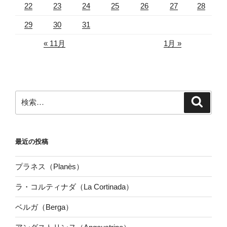
22
23
24
25
26
27
28
29
30
31
« 11月
1月 »
検
検
索
索:
最近の投稿
プラネス（Planès）
ラ・コルティナダ（La Cortinada）
ベルガ（Berga）