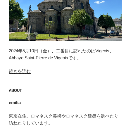
2024年5月10日（金）、二番目に訪れたのはVigeois、
Abbaye Saint-Pierre de Vigeoisです。
“ヴ
続きを読む
ィ
ジ
ABOUT
ョ
ワ
emilia
（Vigeois）”
の
東京在住。ロマネスク美術やロマネスク建築を調べたり
訪ねたりしています。