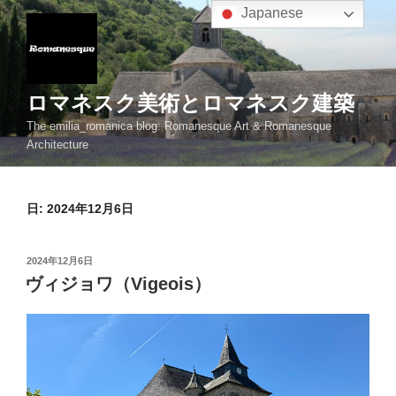
コ
Japanese
ン
テ
ン
ツ
ロマネスク美術とロマネスク建築
へ
The emilia_romanica blog: Romanesque Art & Romanesque
ス
Architecture
キ
ッ
プ
日:
2024年12月6日
投
2024年12月6日
稿
ヴィジョワ（Vigeois）
日: