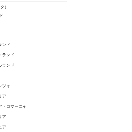
スク）
ド
ランド
トランド
ルランド
ッツォ
リア
ア・ロマーニャ
リア
ニア