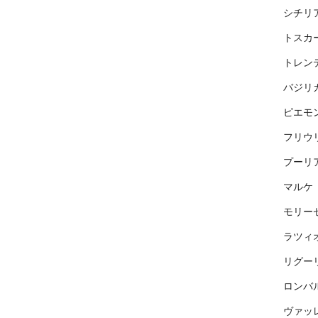
シチリ
トスカ
トレン
バジリ
ピエモ
フリウ
プーリ
マルケ
モリー
ラツィ
リグー
ロンバ
ヴァッ