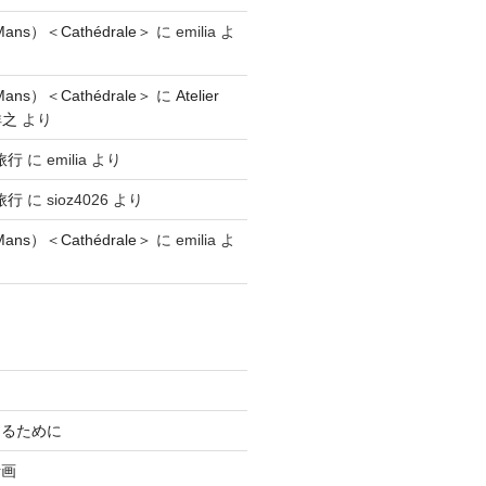
ns）＜Cathédrale＞
に
emilia
よ
ns）＜Cathédrale＞
に
Atelier
祥之
より
旅行
に
emilia
より
旅行
に
sioz4026
より
ns）＜Cathédrale＞
に
emilia
よ
知るために
計画