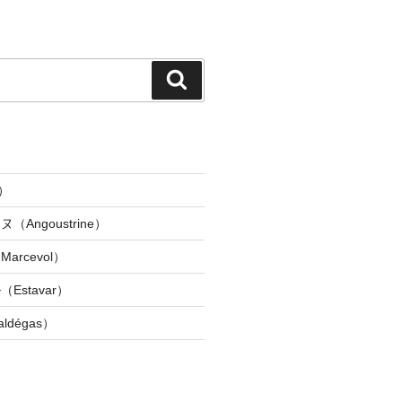
検
索
）
Angoustrine）
rcevol）
Estavar）
dégas）