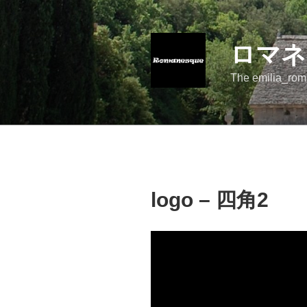
コ
ン
テ
ロマネ
ン
ツ
The emilia_rom
へ
ス
キ
ッ
プ
logo – 四角2