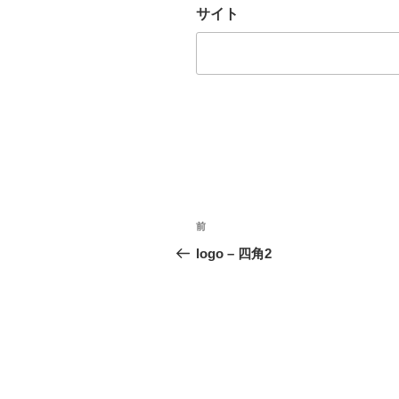
サイト
投
前
前
稿
の
logo – 四角2
投
ナ
稿
ビ
ゲ
ー