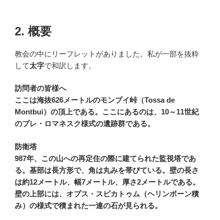
2. 概要
教会の中にリーフレットがありました。私が一部を抜粋
して
太字
で和訳します。
訪問者の皆様へ
ここは海抜626メートルのモンブイ峠（Tossa de
Montbui）の頂上である。ここにあるのは、10～11世紀
のプレ・ロマネスク様式の遺跡群である。
防衛塔
987年、この山への再定住の際に建てられた監視塔であ
る。基部は長方形で、角は丸みを帯びている。壁の長さ
は約12メートル、幅7メートル、厚さ2メートルである。
壁の上部には、オプス・スピカトゥム（ヘリンボーン積
み）の様式で積まれた一連の石が見られる。