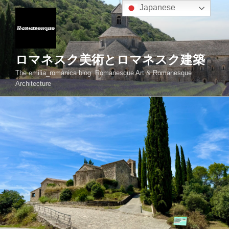
コ
Japanese
ン
テ
ン
ツ
ロマネスク美術とロマネスク建築
へ
The emilia_romanica blog: Romanesque Art & Romanesque
ス
Architecture
キ
ッ
プ