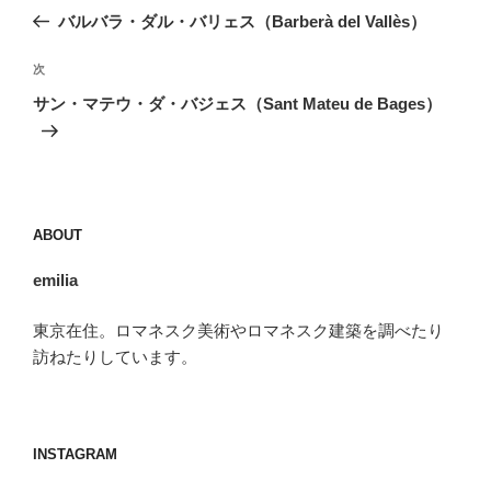
稿
の
バルバラ・ダル・バリェス（Barberà del Vallès）
ナ
投
ビ
稿
次
次
ゲ
の
サン・マテウ・ダ・バジェス（Sant Mateu de Bages）
投
ー
稿
シ
ョ
ン
ABOUT
emilia
東京在住。ロマネスク美術やロマネスク建築を調べたり
訪ねたりしています。
INSTAGRAM