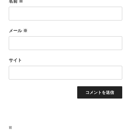
名前
※
メール
※
サイト
投
前
前