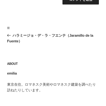
投
前
前
稿
の
ハラミージョ・デ・ラ・フエンテ（Jaramillo de la
ナ
投
Fuente）
ビ
稿
ゲ
ー
ABOUT
シ
ョ
emilia
ン
東京在住。ロマネスク美術やロマネスク建築を調べたり
訪ねたりしています。