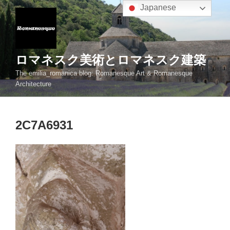
コ
Japanese
ン
テ
ン
ツ
ロマネスク美術とロマネスク建築
へ
The emilia_romanica blog: Romanesque Art & Romanesque
ス
Architecture
キ
ッ
プ
2C7A6931