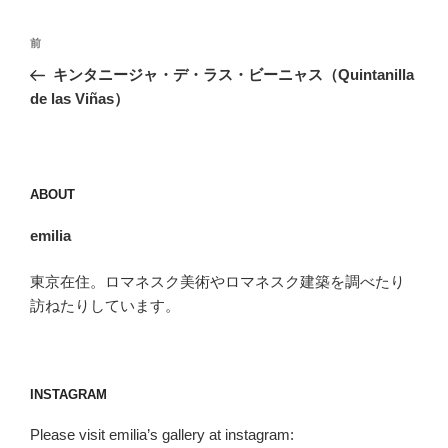
投
前
前
稿
の
キンタニージャ・デ・ラス・ビーニャス（Quintanilla
ナ
投
de las Viñas）
ビ
稿
ゲ
ー
ABOUT
シ
ョ
emilia
ン
東京在住。ロマネスク美術やロマネスク建築を調べたり
訪ねたりしています。
INSTAGRAM
Please visit emilia’s gallery at instagram: