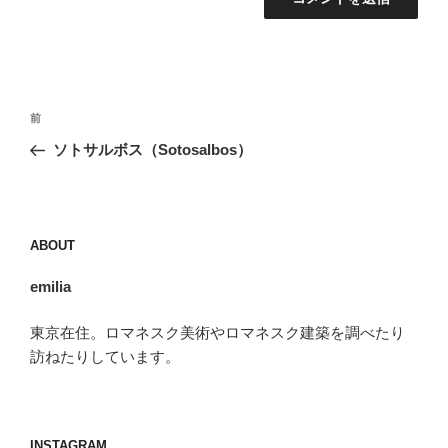
投
前
前
稿
の
ソトサルボス（Sotosalbos）
ナ
投
ビ
稿
ゲ
ー
ABOUT
シ
emilia
ョ
ン
東京在住。ロマネスク美術やロマネスク建築を調べたり
訪ねたりしています。
INSTAGRAM