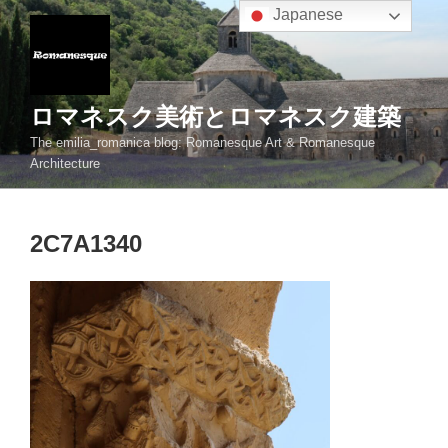
コ
Japanese
ン
テ
ン
ツ
ロマネスク美術とロマネスク建築
へ
The emilia_romanica blog: Romanesque Art & Romanesque
ス
Architecture
キ
ッ
プ
2C7A1340