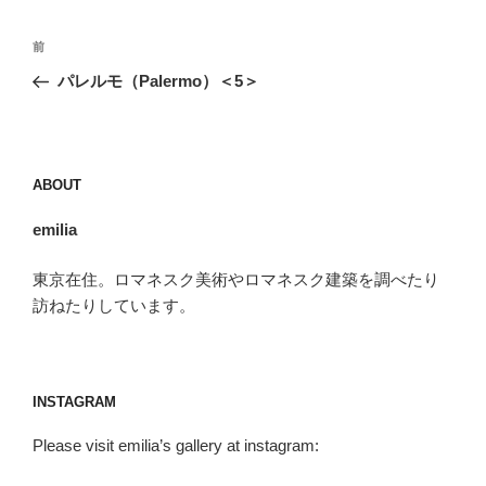
投
前
前
稿
の
パレルモ（Palermo）＜5＞
ナ
投
ビ
稿
ゲ
ー
ABOUT
シ
emilia
ョ
ン
東京在住。ロマネスク美術やロマネスク建築を調べたり
訪ねたりしています。
INSTAGRAM
Please visit emilia’s gallery at instagram: