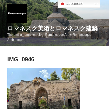
コ
Japanese
ン
テ
ン
ツ
ロマネスク美術とロマネスク建築
へ
The emilia_romanica blog: Romanesque Art & Romanesque
ス
Architecture
キ
ッ
プ
IMG_0946