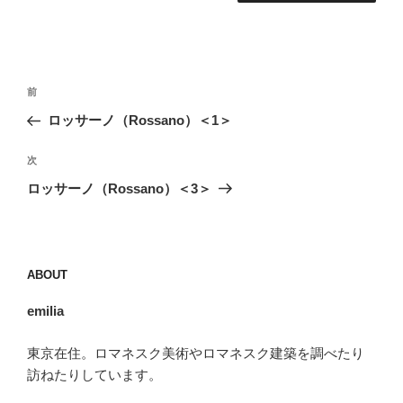
投
前
前
稿
の
ロッサーノ（Rossano）＜1＞
ナ
投
ビ
稿
次
次
ゲ
の
ロッサーノ（Rossano）＜3＞
投
ー
稿
シ
ョ
ABOUT
ン
emilia
東京在住。ロマネスク美術やロマネスク建築を調べたり
訪ねたりしています。