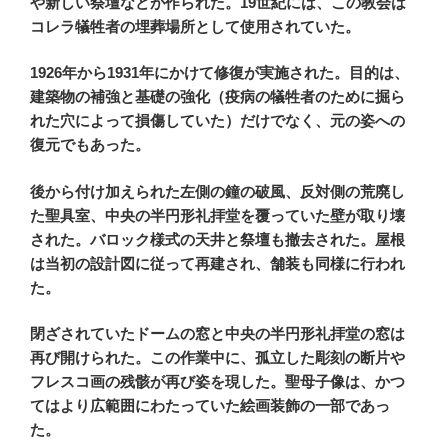
や新しい祭壇などが作られた。19世紀には、この教会は
コレラ犠牲者の埋葬場所として使用されていた。
1926年から1931年にかけて修復が実施された。目的は、
建築物の補強と基礎の強化（疫病の犠牲者のために掘ら
れた穴によって損傷していた）だけでなく、元の姿への
復元でもあった。
後から付け加えられた
左側
の鐘の破風、反対側の荒廃し
た聖具室、中央の半円形礼拝堂を覆っていた壁が取り壊
された。バロック様式の天井と祭壇も撤去された。屋根
は当初の設計図に従って再建され、舗装も同様に行われ
た。
閉ざされていたドームの窓と中央の半円形礼拝堂の窓は
再び開けられた。この作業中に、孤立した彫刻の断片や
フレスコ画の残骸が再び姿を現した。聖母子像は、かつ
てはより広範囲にわたっていた絵画装飾の一部であっ
た。