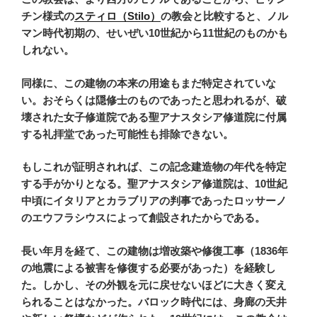
チン様式の
スティロ
（Stilo）
の教会と比較すると、ノル
マン時代初期の、せいぜい10世紀から11世紀のものかも
しれない。
同様に、この建物の本来の用途もまだ特定されていな
い。おそらくは隠修士のものであったと思われるが、破
壊された女子修道院である聖アナスタシア修道院に付属
する礼拝堂であった可能性も排除できない。
もしこれが証明されれば、この記念建造物の年代を特定
する手がかりとなる。聖アナスタシア修道院は、10世紀
中頃にイタリアとカラブリアの判事であったロッサーノ
のエウフラシウスによって創設されたからである。
長い年月を経て、この建物は増改築や修復工事（1836年
の地震による被害を修復する必要があった）を経験し
た。しかし、その外観を元に戻せないほどに大きく変え
られることはなかった。バロック時代には、身廊の天井