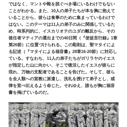
ではなく、マントや靴を脱ぐべき場にいるわけでもない
ことがわかる。また、10人の弟子たちが本を胸に抱えて
いることから、彼らは食事のために集まっているわけで
はない。このテーマは11人の弟子のみに関係しているた
め、時系列的に、
イスカリオテ
のユダの離反から、その
後任者マティアの選出までの40日間（『使徒言行録』1章
第26節）に位置づけられる。この彫刻は、聖マタイによ
る記述（『マタイによる福音書』28章16-20節）に対応し
ている。すなわち、11人の弟子たちがガリラヤのイエス
が指定した山に向かい、そこで復活したイエスが彼らに
現れ、万物の支配者であることを告げた。そして、彼ら
を全人類への宣教に派遣し、洗礼を授けて弟子とし、戒
律を宣べ伝えるよう命じた。それゆえ、誰もが胸に福音
書を掲げているのだ。