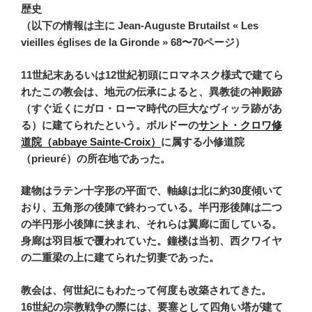
歴史
（以下の情報は主に Jean-Auguste Brutailst « Les
vieilles églises de la Gironde » 68〜70ページ）
11世紀末あるいは12世紀初頭にロマネスク様式で建てら
れたこの教会は、地元の伝承によると、異教徒の神殿跡
（すぐ近くにガロ・ローマ時代の巨大なヴィッラ跡があ
る）に建てられたという。ボルドーの
サント・クロワ修
道院（abbaye Sainte-Croix）
に属する小修道院
（prieuré）の所在地であった。
建物はラテン十字形の平面で、軸線は北に約30度傾いて
おり、五角形の後陣で終わっている。半円形後陣は二つ
の半円形小後陣に挟まれ、それらは翼廊に面している。
身廊は羽目板で覆われていた。鐘楼は当初、西クワイヤ
の二重梁の上に建てられた切妻であった。
教会は、何世紀にもわたって何度も改築されてきた。
16世紀の宗教戦争の際には、要塞として四角い塔が建て