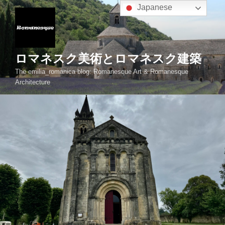
コ
Japanese
ン
テ
ン
ツ
ロマネスク美術とロマネスク建築
へ
The emilia_romanica blog: Romanesque Art & Romanesque
ス
Architecture
キ
ッ
プ