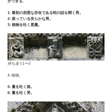
ができる
。
1: 最初の邪悪な存在である蛇の話を聞く男。
2: 座っている安らかな男。
3: 植物を吐く悪魔。
持ち送り1〜3
4: 植物。
5: 蔓を吐く狼。
6: 蔓を吐く男。