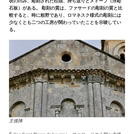
状の凹み、彫刻された柱頭、持ち送りとメトープ（浮彫
石板）がある。 彫刻の質は、ファサードの彫刻の質と比
較すると、時に粗野であり、ロマネスク様式の彫刻には
少なくとも二つの工房が関わっていたことを示唆してい
る。
主後陣