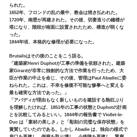
られた。
1652年、フロンドの乱の最中、教会は焼き払われた。
1720年、南壁が再建された。その後、切妻造りの鐘楼が
塔になり、階段が南面に設置されたため、構造が弱くな
った。
1844年頃、本格的な修理が必要になった。
Brutailsはその後のことをこう語る。
「建築家Henri Duphotが工事の準備を依頼された。建築
家Girardが非常に独創的な方法で作業を行ったため、大
臣が作業の中止を命じ、その後、管理はPaul Abadieに委
ねられた。これは、不幸を修復不可能な惨事へと変える
最も確実な方法であった。」
「アバディが理由もなく新しいものを建設する熱狂ぶり
を理解したければ、1851年の工事の状態とDuphotの計画
とを比較してみるといい。1844年の報告書で Viollet-le-
Duc は「素材の美しさ」と「彫刻の完璧な保存状態」を
賞賛していたのである。しかし Abadie は、独自の様式で
扉口を再建し、側廊を取り壊し、小後陣を再建し、翼廊