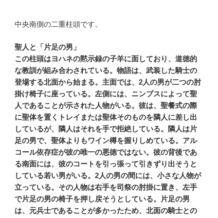
中央南側の二重柱頭です。
聖人と「片足の男」
この柱頭はヨハネの黙示録の子羊に面しており、道徳的
な教訓が組み合わされている。物語は、武装した騎士の
登場する北面から始まる。主面では、2人の男が二つの肘
掛け椅子に座っている。左側には、ニンブスによって聖
人であることが示された人物がいる。彼は、聖餐式の際
に聖体を置くトレイまたは聖体そのものを隣人に差し出
しているが、隣人はそれを手で拒絶している。隣人は片
足の男で、聖体よりもワイン樽を握りしめている。アル
コール依存症が彼の唯一の悪徳ではない。彼の背後であ
る南面には、彼のコートを引っ張って引きずり出そうと
している若い男がいる。2人の男の間には、小さな人物が
立っている。その人物は右手を司祭の肘掛に置き、左手
で片足の男の椅子を押し戻そうとしている。片足の男
は、元兵士であることが多かったため、北面の騎士との