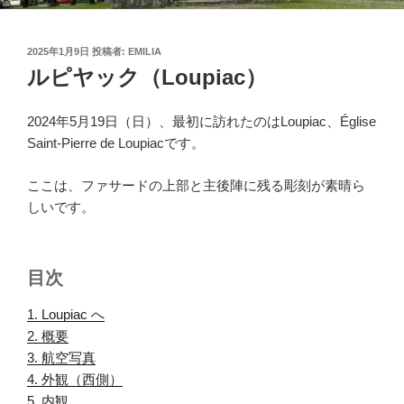
投
2025年1月9日
投稿者:
EMILIA
稿
ルピヤック（Loupiac）
日:
2024年5月19日（日）、最初に訪れたのはLoupiac、Église
Saint-Pierre de Loupiacです。
ここは、ファサードの上部と主後陣に残る彫刻が素晴ら
しいです。
目次
1. Loupiac へ
.
2. 概要
.
3. 航空写真
.
4. 外観（西側）
.
5. 内観
.