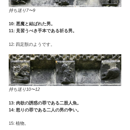
持ち送り7〜9
10: 悪魔と結ばれた男。
11: 見習うべき手本である祈る男。
12: 四足獣のようです。
持ち送り10〜12
13: 肉欲の誘惑の罪である二股人魚。
14: 怒りの罪である二人の男の争い。
15: 植物。