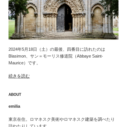
2024年5月18日（土）の最後、四番目に訪れたのは
Blasimon、サン＝モーリス修道院（Abbaye Saint-
Maurice）です。
“ブ
続きを読む
ラ
ジ
ABOUT
モ
ン
emilia
（Blasimon）”
の
東京在住。ロマネスク美術やロマネスク建築を調べたり
訪ねたりしています。