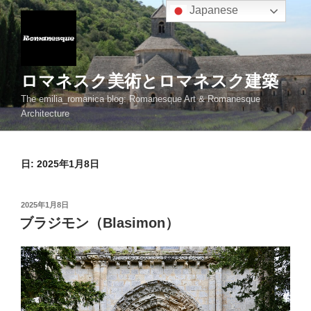
コ
Japanese
ン
テ
ン
ツ
ロマネスク美術とロマネスク建築
へ
The emilia_romanica blog: Romanesque Art & Romanesque
ス
Architecture
キ
ッ
プ
日:
2025年1月8日
投
2025年1月8日
稿
ブラジモン（Blasimon）
日: