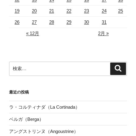
19
20
21
22
23
24
25
26
27
28
29
30
31
« 12月
2月 »
検
検
索
索:
最近の投稿
ラ・コルティナダ（La Cortinada）
ベルガ（Berga）
アングストリンヌ（Angoustrine）