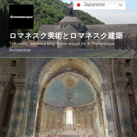
コ
Japanese
ン
テ
ン
ツ
ロマネスク美術とロマネスク建築
へ
The emilia_romanica blog: Romanesque Art & Romanesque
ス
Architecture
キ
ッ
プ