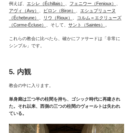
例えば、
エシレ（Échillais）
、
フェニウー（Fenioux）
、
アヴィ（Avy）
、
ビロン（Biron）
、
エシュブリューヌ
（Échebrune）
、
リウ（Rioux）
、
コルム＝エクリューズ
（Corme-Écluse）
、そして、
サント（Saintes）
。
これらの教会に比べたら、確かにファサードは「非常に
シンプル」です。
5. 内観
教会の中に入ります。
単身廊は三つ半の柱間を持ち、ゴシック時代に再建され
た。それ以来、西側の三つの柱間のヴォールトは失われ
ている。