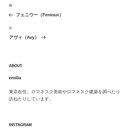
投
前
前
稿
の
フェニウー（Fenioux）
ナ
投
ビ
稿
次
次
ゲ
の
アヴィ（Avy）
投
ー
稿
シ
ョ
ABOUT
ン
emilia
東京在住。ロマネスク美術やロマネスク建築を調べたり
訪ねたりしています。
INSTAGRAM