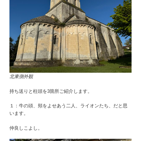
北東側外観
持ち送りと柱頭を3箇所ご紹介します。
１：牛の頭、頬をよせあう二人、ライオンたち、だと思
います。
仲良しこよし。