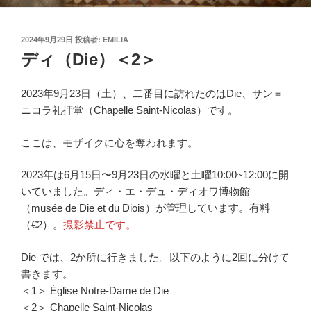
投
2024年9月29日
投稿者:
EMILIA
稿
ディ（Die）＜2＞
日:
2023年9月23日（土）、二番目に訪れたのはDie、サン＝
ニコラ礼拝堂（Chapelle Saint-Nicolas）です。
ここは、モザイクに心を奪われます。
2023年は6月15日〜9月23日の水曜と土曜10:00~12:00に開
いていました。ディ・エ・デュ・ディオワ博物館
（musée de Die et du Diois）が管理しています。有料
（€2）。
撮影禁止です。
Die では、2か所に行きました。以下のように2回に分けて
書きます。
＜1＞ Église Notre-Dame de Die
＜2＞ Chapelle Saint-Nicolas