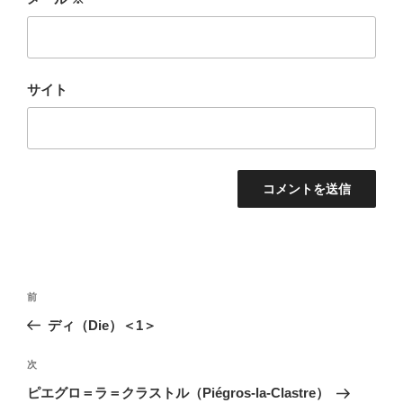
サイト
投
前
前
稿
の
ディ（Die）＜1＞
ナ
投
ビ
稿
次
次
ゲ
の
ピエグロ＝ラ＝クラストル（Piégros-la-Clastre）