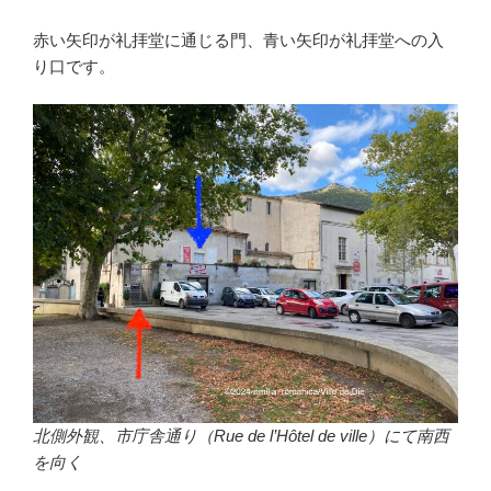
赤い矢印が礼拝堂に通じる門、青い矢印が礼拝堂への入
り口です。
北側外観、市庁舎通り（Rue de l’Hôtel de ville）にて南西
を向く