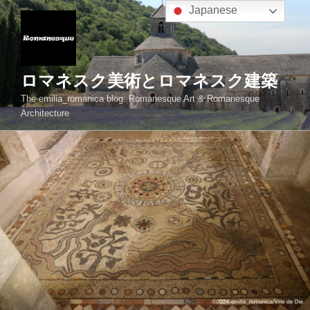
コ
Japanese
ン
テ
ン
ツ
ロマネスク美術とロマネスク建築
へ
The emilia_romanica blog: Romanesque Art & Romanesque
ス
Architecture
キ
ッ
プ