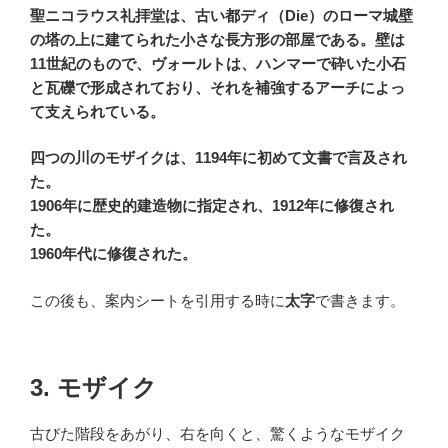
聖ニコラウス礼拝堂は、古い都ディ（Die）のローマ城壁
の塔の上に建てられた小さな長方形の部屋である。壁は
11世紀のもので、ヴォールトは、ハンマーで砕いた小石
と瓦礫で形成されており、それを補強するアーチによっ
て支えられている。
四つの川のモザイクは、1194年に初めて文書で言及され
た。
1906年に歴史的建造物に指定され、1912年に修復され
た。
1960年代に修復された。
この後も、案内シートを引用する時に
太字
で書きます。
3. モザイク
古びた階段をあがり、右を向くと、驚くようなモザイク