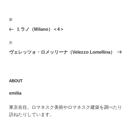
投
前
前
稿
の
ミラノ（Milano）＜4＞
ナ
投
ビ
稿
次
次
ゲ
の
ヴェレッツォ・ロメッリーナ（Velezzo Lomellina）
投
ー
稿
シ
ョ
ABOUT
ン
emilia
東京在住。ロマネスク美術やロマネスク建築を調べたり
訪ねたりしています。