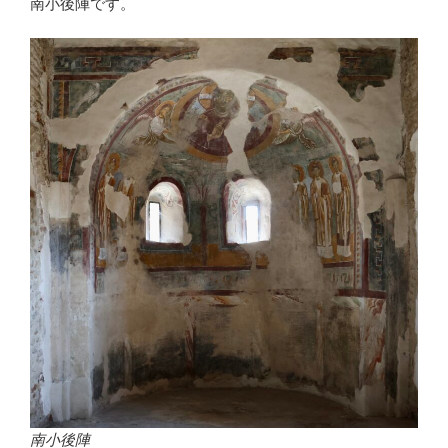
南小後陣です。
南小後陣