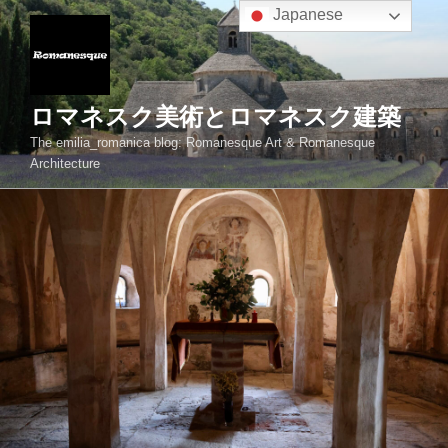
コ
Japanese
ン
テ
ン
ツ
ロマネスク美術とロマネスク建築
へ
The emilia_romanica blog: Romanesque Art & Romanesque
ス
Architecture
キ
ッ
プ