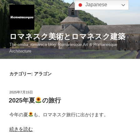
コ
Japanese
ン
テ
ン
ツ
ロマネスク美術とロマネスク建築
へ
The emilia_romanica blog: Romanesque Art & Romanesque
ス
Architecture
キ
ッ
プ
カテゴリー:
アラゴン
投
2025年7月15日
稿
2025年夏
の旅行
日:
今年の夏
も、ロマネスク旅行に出かけます。
“2025
続きを読む
年