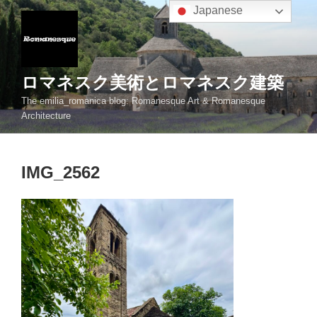
コ
Japanese
ン
テ
ン
ツ
ロマネスク美術とロマネスク建築
へ
The emilia_romanica blog: Romanesque Art & Romanesque
ス
Architecture
キ
ッ
プ
IMG_2562