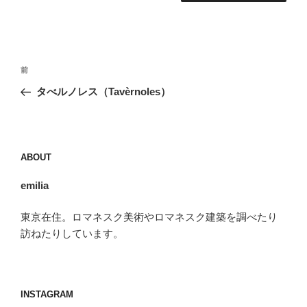
投
前
前
稿
の
タべルノレス（Tavèrnoles）
ナ
投
ビ
稿
ゲ
ー
ABOUT
シ
emilia
ョ
ン
東京在住。ロマネスク美術やロマネスク建築を調べたり
訪ねたりしています。
INSTAGRAM