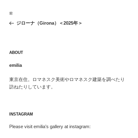
投
前
前
稿
の
ジローナ（Girona）＜2025年＞
ナ
投
ビ
稿
ゲ
ー
ABOUT
シ
emilia
ョ
ン
東京在住。ロマネスク美術やロマネスク建築を調べたり
訪ねたりしています。
INSTAGRAM
Please visit emilia’s gallery at instagram: