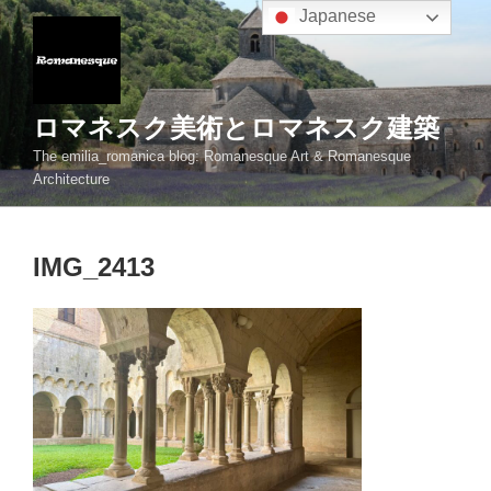
コ
Japanese
ン
テ
ン
ツ
ロマネスク美術とロマネスク建築
へ
The emilia_romanica blog: Romanesque Art & Romanesque
ス
Architecture
キ
ッ
プ
IMG_2413