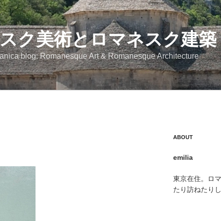
スク美術とロマネスク建築
anica blog: Romanesque Art & Romanesque Architecture
ABOUT
emilia
東京在住。ロ
たり訪ねたり