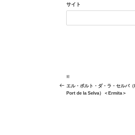
サイト
投
前
前
稿
の
エル・ポルト・ダ・ラ・セルバ（E
投
Port de la Selva）＜Ermita＞
ナ
稿
ビ
ゲ
ー