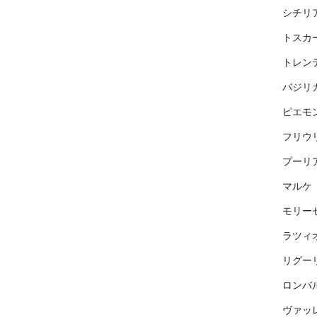
シチリ
トスカ
トレン
バジリ
ピエモ
フリウ
プーリ
マルケ
モリー
ラツィ
リグー
ロンバ
ヴァッ