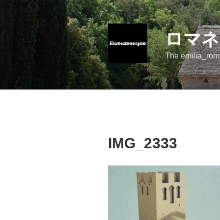
コ
ン
テ
ロマネ
ン
ツ
The emilia_rom
へ
ス
キ
ッ
プ
IMG_2333