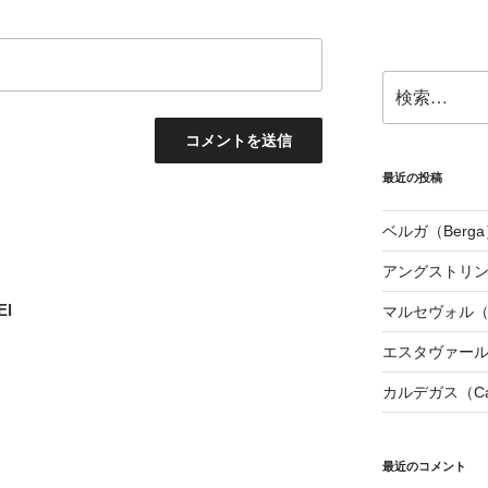
検
索:
最近の投稿
ベルガ（Berga
アングストリンヌ（
l
マルセヴォル（Ma
エスタヴァール（
カルデガス（Cal
最近のコメント