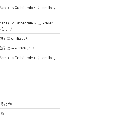
ns）＜Cathédrale＞
に
emilia
よ
ns）＜Cathédrale＞
に
Atelier
祥之
より
旅行
に
emilia
より
旅行
に
sioz4026
より
ns）＜Cathédrale＞
に
emilia
よ
知るために
計画