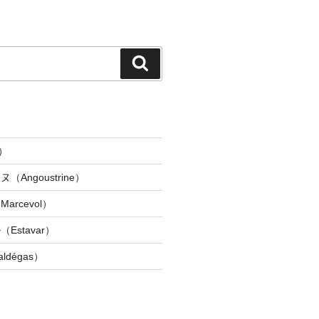
検
索
）
Angoustrine）
rcevol）
Estavar）
dégas）