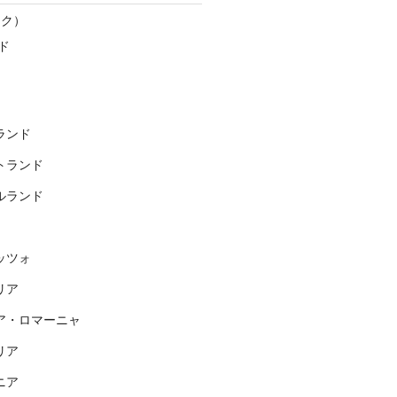
スク）
ド
ランド
トランド
ルランド
ッツォ
リア
ア・ロマーニャ
リア
ニア