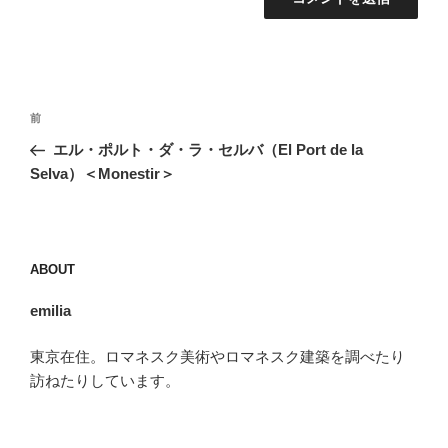
投
前
前
稿
の
エル・ポルト・ダ・ラ・セルバ（El Port de la
ナ
投
Selva）＜Monestir＞
ビ
稿
ゲ
ー
ABOUT
シ
ョ
emilia
ン
東京在住。ロマネスク美術やロマネスク建築を調べたり
訪ねたりしています。