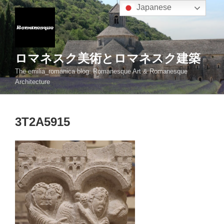
コ
Japanese
ン
テ
ン
ツ
ロマネスク美術とロマネスク建築
へ
The emilia_romanica blog: Romanesque Art & Romanesque
ス
Architecture
キ
ッ
プ
3T2A5915