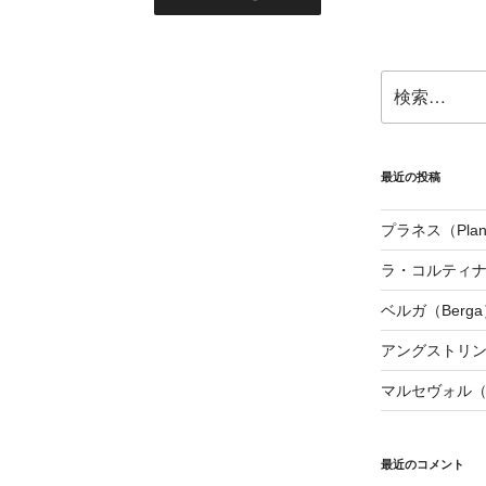
検
索:
最近の投稿
プラネス（Plan
ラ・コルティナダ（
ベルガ（Berga
アングストリンヌ（
マルセヴォル（Ma
最近のコメント