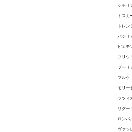
シチリ
トスカ
トレン
バジリ
ピエモ
フリウ
プーリ
マルケ
モリー
ラツィ
リグー
ロンバ
ヴァッ