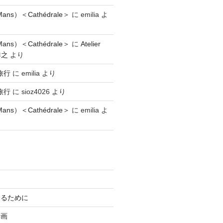
ns）＜Cathédrale＞
に
emilia
よ
ns）＜Cathédrale＞
に
Atelier
祥之
より
旅行
に
emilia
より
旅行
に
sioz4026
より
ns）＜Cathédrale＞
に
emilia
よ
知るために
計画