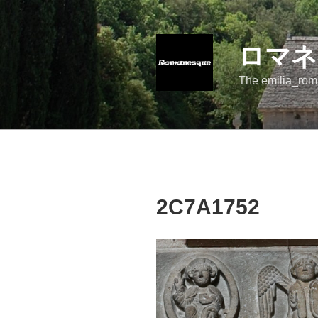
コ
ン
テ
ロマネ
ン
ツ
The emilia_rom
へ
ス
キ
ッ
プ
2C7A1752