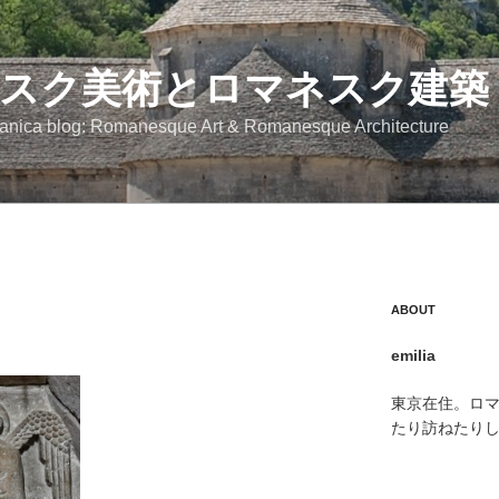
スク美術とロマネスク建築
anica blog: Romanesque Art & Romanesque Architecture
ABOUT
emilia
東京在住。ロ
たり訪ねたり