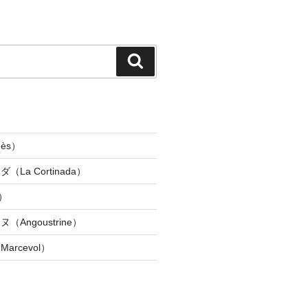
検
索
ès）
La Cortinada）
）
Angoustrine）
rcevol）