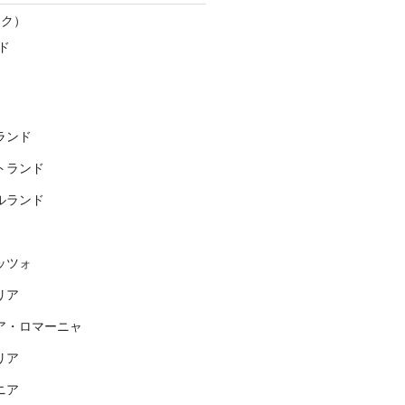
スク）
ド
ランド
トランド
ルランド
ッツォ
リア
ア・ロマーニャ
リア
ニア