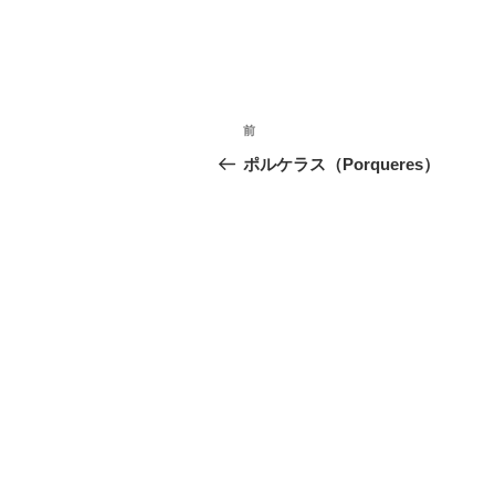
投
前
前
稿
の
ポルケラス（Porqueres）
投
ナ
稿
ビ
ゲ
ー
シ
ョ
ン