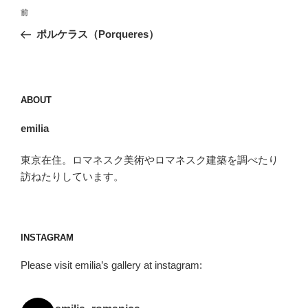
投
前
前
稿
の
ポルケラス（Porqueres）
ナ
投
ビ
稿
ゲ
ー
ABOUT
シ
emilia
ョ
ン
東京在住。ロマネスク美術やロマネスク建築を調べたり
訪ねたりしています。
INSTAGRAM
Please visit emilia’s gallery at instagram: