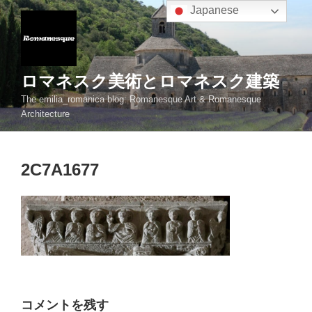
コ
Japanese
ン
テ
ン
ツ
ロマネスク美術とロマネスク建築
へ
The emilia_romanica blog: Romanesque Art & Romanesque
ス
Architecture
キ
ッ
プ
2C7A1677
コメントを残す