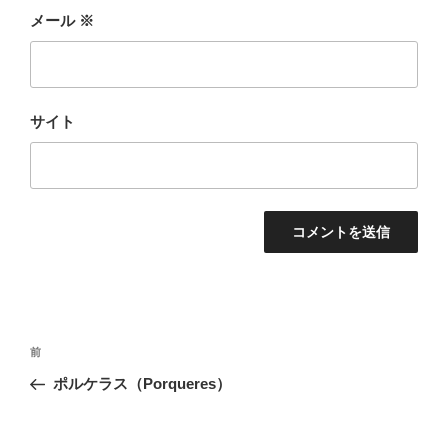
メール
※
サイト
投
前
前
稿
の
ポルケラス（Porqueres）
ナ
投
ビ
稿