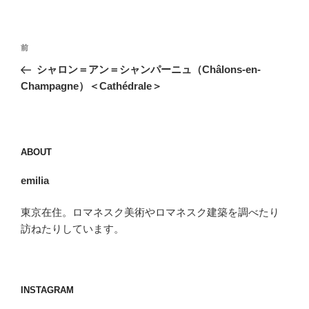
投
前
前
稿
の
シャロン＝アン＝シャンパーニュ（Châlons-en-
ナ
投
Champagne）＜Cathédrale＞
ビ
稿
ゲ
ー
ABOUT
シ
ョ
emilia
ン
東京在住。ロマネスク美術やロマネスク建築を調べたり
訪ねたりしています。
INSTAGRAM