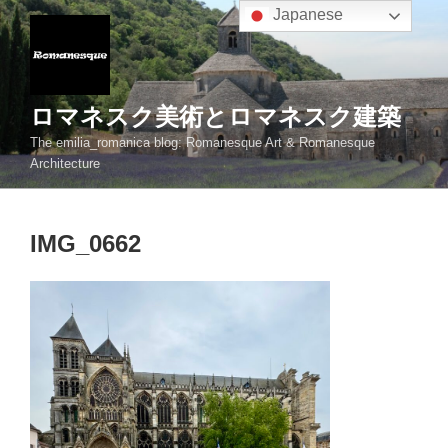
コ
Japanese
ン
テ
ン
ツ
ロマネスク美術とロマネスク建築
へ
The emilia_romanica blog: Romanesque Art & Romanesque
ス
Architecture
キ
ッ
プ
IMG_0662