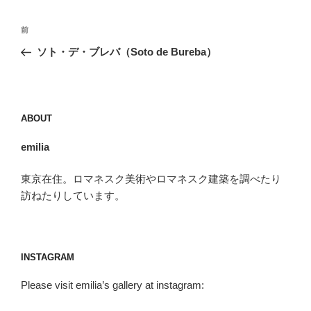
投
前
前
稿
の
ソト・デ・ブレバ（Soto de Bureba）
ナ
投
ビ
稿
ゲ
ー
ABOUT
シ
emilia
ョ
ン
東京在住。ロマネスク美術やロマネスク建築を調べたり
訪ねたりしています。
INSTAGRAM
Please visit emilia’s gallery at instagram: