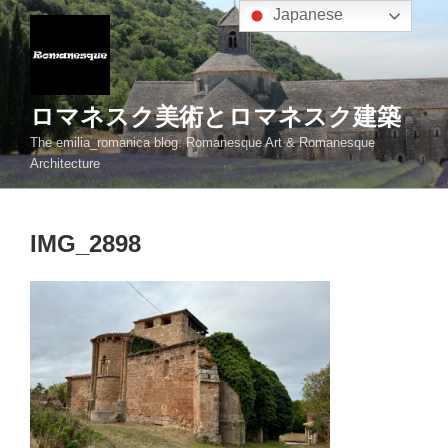
コ
Japanese
ン
テ
ン
ツ
ロマネスク美術とロマネスク建築
へ
The emilia_romanica blog: Romanesque Art & Romanesque
ス
Architecture
キ
ッ
プ
IMG_2898