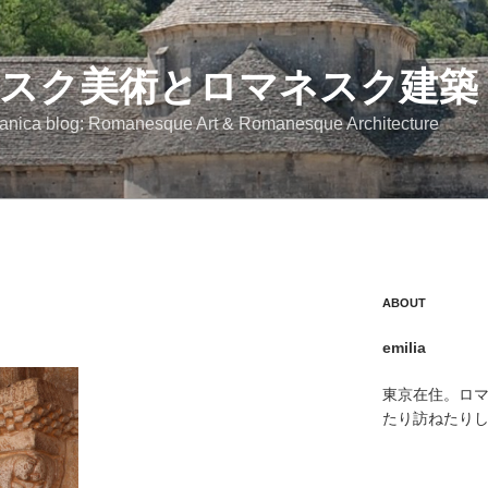
スク美術とロマネスク建築
anica blog: Romanesque Art & Romanesque Architecture
ABOUT
emilia
東京在住。ロ
たり訪ねたり