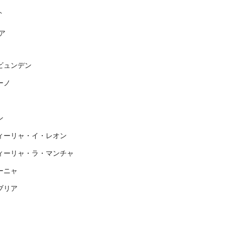
ト
ア
ビュンデン
ーノ
ン
ィーリャ・イ・レオン
ィーリャ・ラ・マンチャ
ーニャ
ブリア