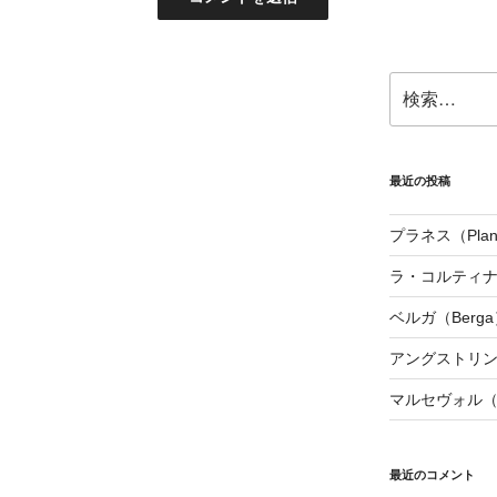
検
索:
最近の投稿
プラネス（Plan
ラ・コルティナダ（
ベルガ（Berga
アングストリンヌ（
マルセヴォル（Ma
最近のコメント