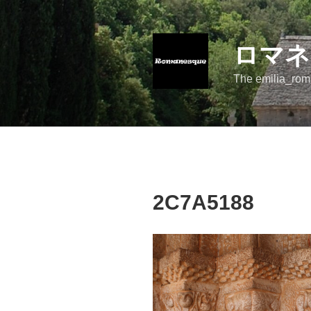
コ
ン
テ
ロマネ
ン
ツ
The emilia_rom
へ
ス
キ
ッ
プ
2C7A5188