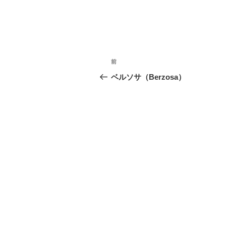
投
前
前
稿
の
ベルソサ（Berzosa）
投
ナ
稿
ビ
ゲ
ー
シ
ョ
ン