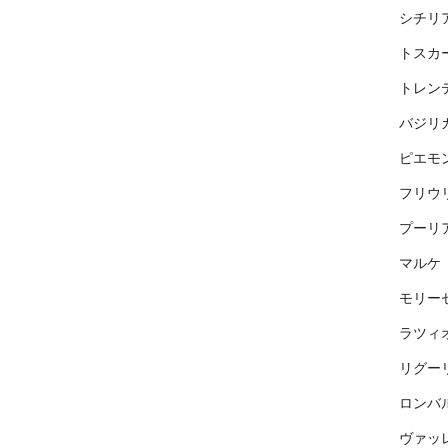
シチリ
トスカ
トレン
バジリ
ピエモ
フリウ
プーリ
マルケ
モリー
ラツィ
リグー
ロンバ
ヴァッ