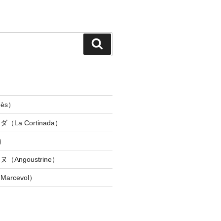
検
索
ès）
La Cortinada）
）
Angoustrine）
rcevol）