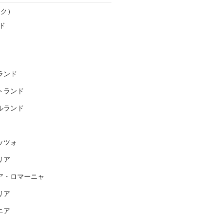
スク）
ド
ランド
トランド
ルランド
ッツォ
リア
ア・ロマーニャ
リア
ニア