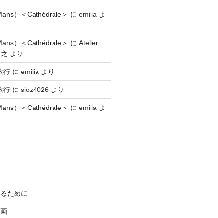
ns）＜Cathédrale＞
に
emilia
よ
ns）＜Cathédrale＞
に
Atelier
祥之
より
旅行
に
emilia
より
旅行
に
sioz4026
より
ns）＜Cathédrale＞
に
emilia
よ
知るために
計画