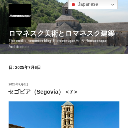
コ
Japanese
ン
テ
ン
ツ
ロマネスク美術とロマネスク建築
へ
The emilia_romanica blog: Romanesque Art & Romanesque
ス
Architecture
キ
ッ
プ
日:
2025年7月6日
投
2025年7月6日
稿
セゴビア（Segovia）＜7＞
日: