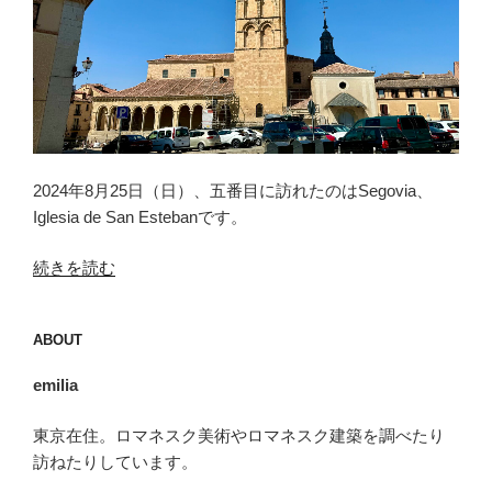
2024年8月25日（日）、五番目に訪れたのはSegovia、
Iglesia de San Estebanです。
“セ
続きを読む
ゴ
ビ
ABOUT
ア
（Segovia）
emilia
＜
7
東京在住。ロマネスク美術やロマネスク建築を調べたり
＞”
訪ねたりしています。
の