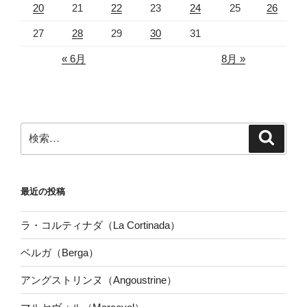
20
21
22
23
24
25
26
27
28
29
30
31
« 6月
8月 »
検
検
索
索:
最近の投稿
ラ・コルティナダ（La Cortinada）
ベルガ（Berga）
アングストリンヌ（Angoustrine）