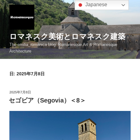
コ
Japanese
ン
テ
ン
ツ
ロマネスク美術とロマネスク建築
へ
The emilia_romanica blog: Romanesque Art & Romanesque
ス
Architecture
キ
ッ
プ
日:
2025年7月8日
投
2025年7月8日
稿
セゴビア（Segovia）＜8＞
日: