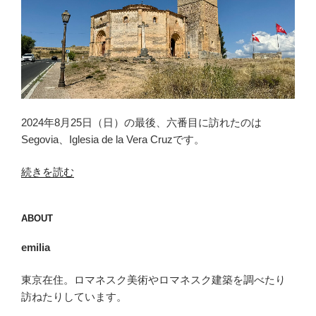
2024年8月25日（日）の最後、六番目に訪れたのは
Segovia、Iglesia de la Vera Cruzです。
“セ
続きを読む
ゴ
ビ
ABOUT
ア
（Segovia）
emilia
＜
8
東京在住。ロマネスク美術やロマネスク建築を調べたり
＞”
訪ねたりしています。
の