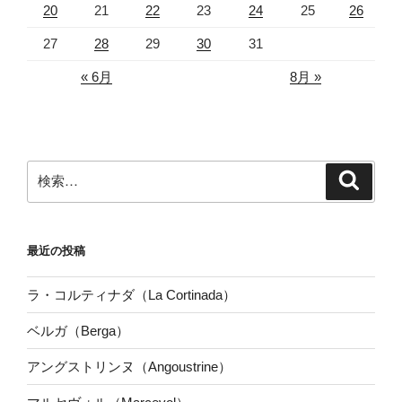
20
21
22
23
24
25
26
27
28
29
30
31
« 6月
8月 »
検
検
索
索:
最近の投稿
ラ・コルティナダ（La Cortinada）
ベルガ（Berga）
アングストリンヌ（Angoustrine）