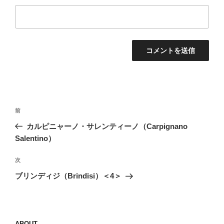
投
前
前
稿
の
カルピニャーノ・サレンティーノ（Carpignano
ナ
投
Salentino）
ビ
稿
ゲ
次
次
の
ー
ブリンディジ（Brindisi）＜4＞
投
シ
稿
ョ
ン
ABOUT