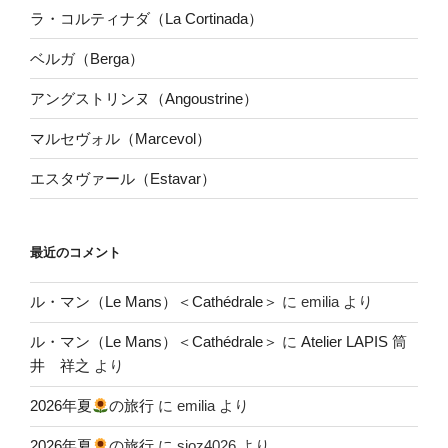
ラ・コルティナダ（La Cortinada）
ベルガ（Berga）
アングストリンヌ（Angoustrine）
マルセヴォル（Marcevol）
エスタヴァール（Estavar）
最近のコメント
ル・マン（Le Mans）＜Cathédrale＞
に
emilia
より
ル・マン（Le Mans）＜Cathédrale＞
に
Atelier LAPIS 筒
井 祥之
より
2026年夏
の旅行
に
emilia
より
2026年夏
の旅行
に
sioz4026
より