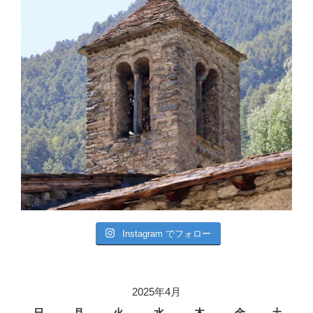
Instagram でフォロー
2025年4月
日
月
火
水
木
金
土