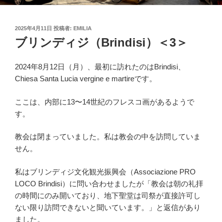
投
2025年4月11日
投稿者:
EMILIA
稿
ブリンディジ（Brindisi）＜3＞
日:
2024年8月12日（月）、最初に訪れたのはBrindisi、
Chiesa Santa Lucia vergine e martireです。
ここは、内部に13〜14世紀のフレスコ画があるようで
す。
教会は閉まっていました。私は教会の中を訪問していま
せん。
私はブリンディジ文化観光振興会（Associazione PRO
LOCO Brindisi）に問い合わせましたが「教会は朝の礼拝
の時間にのみ開いており、地下聖堂は司祭が直接許可し
ない限り訪問できないと聞いています。」と返信があり
ました。