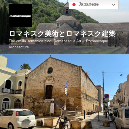
コ
Japanese
ン
テ
ン
ツ
ロマネスク美術とロマネスク建築
へ
The emilia_romanica blog: Romanesque Art & Romanesque
ス
Architecture
キ
ッ
プ