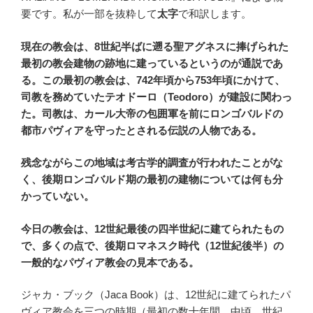
要です。私が一部を抜粋して
太字
で和訳します。
現在の教会は、8世紀半ばに遡る
聖アグネスに捧げられた
最初の教会
建物の跡地に建っているというのが通説であ
る。この最初の教会は、742年頃から753年頃にかけて、
司教を務めていた
テオドーロ（Teodoro）が建設に関わっ
た。司教は、カール大帝の包囲軍を前にロンゴバルドの
都市パヴィアを守ったとされる伝説の人物である。
残念ながらこの地域は考古学的調査が行われたことがな
く、後期ロンゴバルド期の最初の建物については何も分
かっていない。
今日の教会は、12世紀最後の四半世紀に建てられたもの
で、多くの点で、後期ロマネスク時代（12世紀後半）の
一般的なパヴィア教会の見本である。
ジャカ・ブック（Jaca Book）は、12世紀に建てられたパ
ヴィア教会を三つの時期（最初の数十年間、中頃、世紀