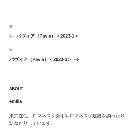
投
前
前
稿
の
パヴィア（Pavia）＜2023-1＞
ナ
投
ビ
稿
次
次
ゲ
の
パヴィア（Pavia）＜2023-3＞
投
ー
稿
シ
ョ
ABOUT
ン
emilia
東京在住。ロマネスク美術やロマネスク建築を調べたり
訪ねたりしています。