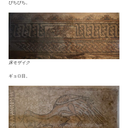
ぴちぴち。
床モザイク
ギョロ目。