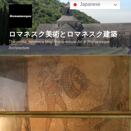
コ
Japanese
ン
テ
ン
ツ
ロマネスク美術とロマネスク建築
へ
The emilia_romanica blog: Romanesque Art & Romanesque
ス
Architecture
キ
ッ
プ