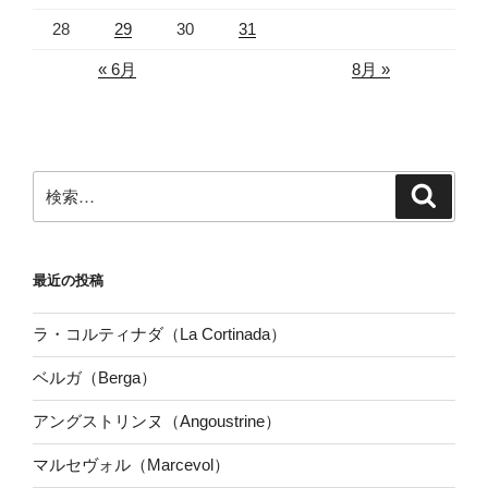
28
29
30
31
« 6月
8月 »
検
検
索
索:
最近の投稿
ラ・コルティナダ（La Cortinada）
ベルガ（Berga）
アングストリンヌ（Angoustrine）
マルセヴォル（Marcevol）