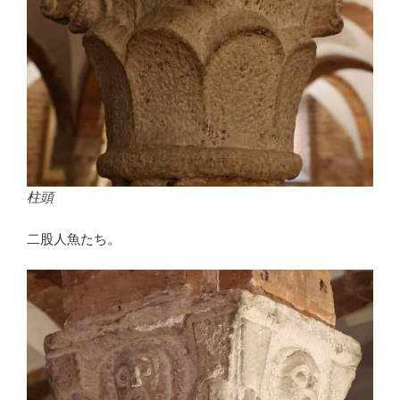
柱頭
二股人魚たち。