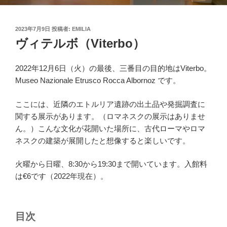
投
2023年7月9日
投稿者:
EMILIA
稿
ヴィテルボ（Viterbo）
日:
2022年12月6日（火）の最後、三番目の目的地はViterbo。
Museo Nazionale Etrusco Rocca Albornoz です。
ここには、近隣のエトルリア遺跡の出土品や発掘調査に
関する展示があります。（ロマネスクの展示はありませ
ん。）こんな文化が花開いた場所に、古代ローマやロマ
ネスクの建築が展開したと想像すると楽しいです。
火曜から日曜、8:30から19:30まで開いています。入館料
は€6です（2022年現在）。
目次