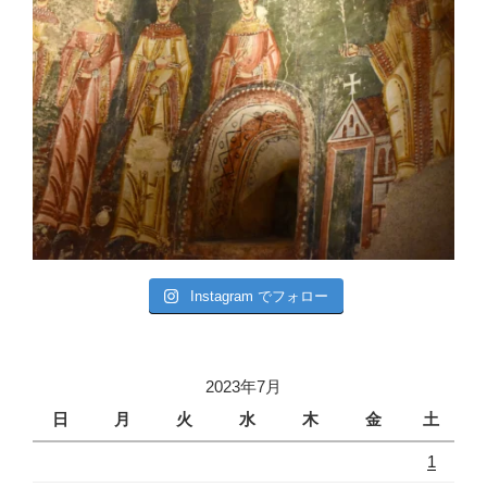
Instagram でフォロー
2023年7月
日
月
火
水
木
金
土
1