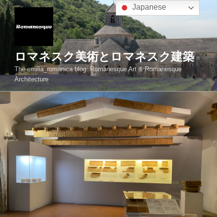
コ
Japanese
ン
テ
ン
ツ
ロマネスク美術とロマネスク建築
へ
The emilia_romanica blog: Romanesque Art & Romanesque
ス
Architecture
キ
ッ
プ