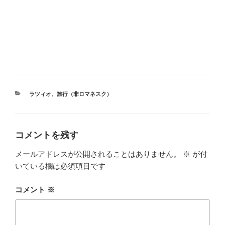
カ
ラツィオ
、
旅行（非ロマネスク）
テ
ゴ
リ
ー
コメントを残す
メールアドレスが公開されることはありません。
※
が付
いている欄は必須項目です
コメント
※