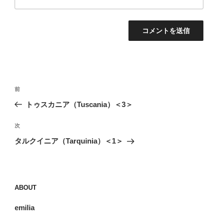
投
前
前
稿
の
トゥスカニア（Tuscania）＜3＞
ナ
投
ビ
稿
次
次
ゲ
の
タルクイニア（Tarquinia）＜1＞
投
ー
稿
シ
ョ
ABOUT
ン
emilia