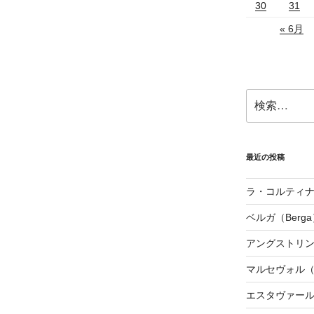
30
31
« 6月
検
索:
最近の投稿
ラ・コルティナダ（
ベルガ（Berga
アングストリンヌ（
マルセヴォル（Ma
エスタヴァール（