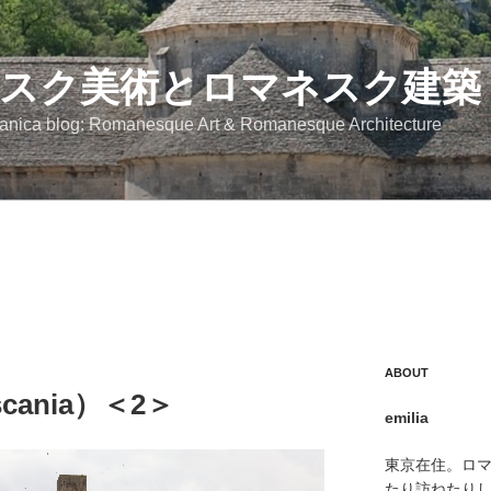
スク美術とロマネスク建築
anica blog: Romanesque Art & Romanesque Architecture
ABOUT
ania）＜2＞
emilia
東京在住。ロ
たり訪ねたり