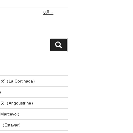
8月 »
検
索
La Cortinada）
）
Angoustrine）
rcevol）
Estavar）