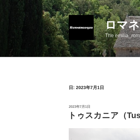
コ
ン
テ
ロマネ
ン
ツ
The emilia_rom
へ
ス
キ
ッ
プ
日:
2023年7月1日
投
2023年7月1日
稿
トゥスカニア（Tusc
日: