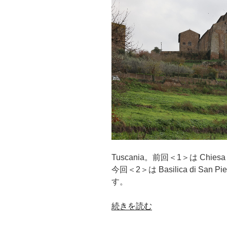
Tuscania。前回＜1＞は Chiesa 
今回＜2＞は Basilica di S
す。
“ト
続きを読む
ゥ