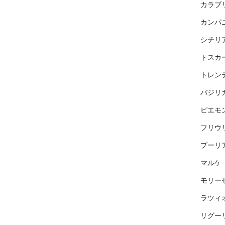
カラブ
カンパ
シチリ
トスカ
トレン
バジリ
ピエモ
フリウ
プーリ
マルケ
モリー
ラツィ
リグー