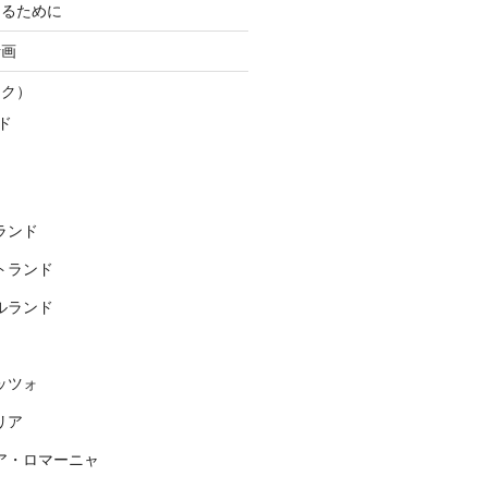
知るために
計画
スク）
ド
ランド
トランド
ルランド
ッツォ
リア
ア・ロマーニャ