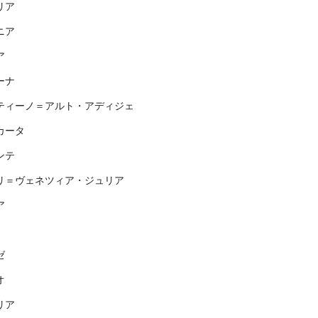
リア
ニア
ア
ーナ
ティーノ＝アルト・アディジェ
カータ
ンテ
リ＝ヴェネツィア・ジュリア
ア
ゼ
オ
リア