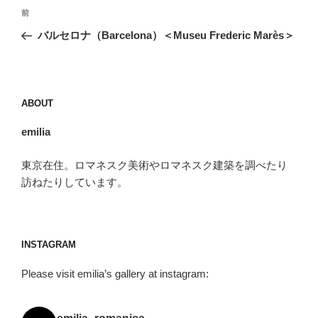
投
前
前
稿
の
バルセロナ（Barcelona）＜Museu Frederic Marès＞
ナ
投
ビ
稿
ゲ
ー
ABOUT
シ
emilia
ョ
ン
東京在住。ロマネスク美術やロマネスク建築を調べたり
訪ねたりしています。
INSTAGRAM
Please visit emilia’s gallery at instagram: