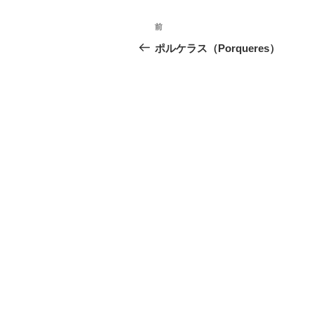
投
前
前
稿
の
ポルケラス（Porqueres）
投
ナ
稿
ビ
ゲ
ー
シ
ョ
ン