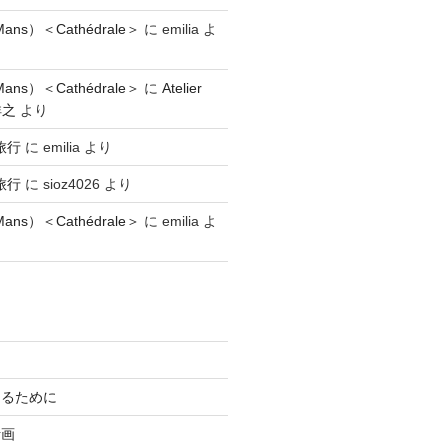
ns）＜Cathédrale＞
に
emilia
よ
ns）＜Cathédrale＞
に
Atelier
祥之
より
旅行
に
emilia
より
旅行
に
sioz4026
より
ns）＜Cathédrale＞
に
emilia
よ
知るために
計画