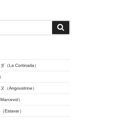
検
索
La Cortinada）
）
Angoustrine）
rcevol）
Estavar）