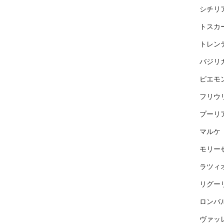
シチリ
トスカ
トレン
バジリ
ピエモ
フリウ
プーリ
マルケ
モリー
ラツィ
リグー
ロンバ
ヴァッ