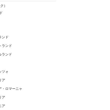
スク）
ド
ランド
トランド
ルランド
ッツォ
リア
ア・ロマーニャ
リア
ニア