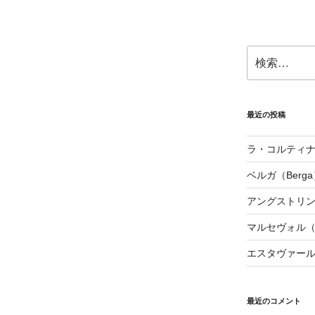
検
索:
最近の投稿
ラ・コルティナダ（
ベルガ（Berga
アングストリンヌ（
マルセヴォル（Ma
エスタヴァール（
最近のコメント