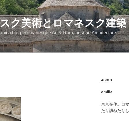
スク美術とロマネスク建築
anica blog: Romanesque Art & Romanesque Architecture
ABOUT
emilia
東京在住。ロ
たり訪ねたり