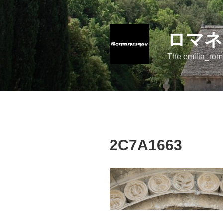
コ
ン
テ
ロマネ
ン
ツ
The emilia_rom
へ
ス
キ
ッ
プ
2C7A1663