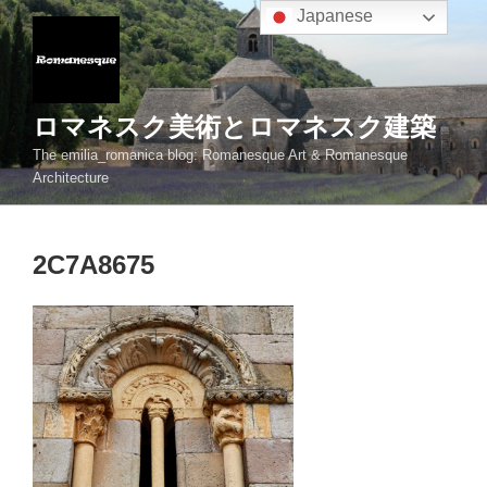
コ
Japanese
ン
テ
ン
ツ
ロマネスク美術とロマネスク建築
へ
The emilia_romanica blog: Romanesque Art & Romanesque
ス
Architecture
キ
ッ
プ
2C7A8675