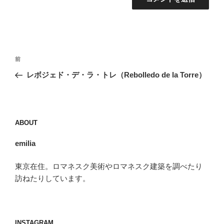
投
前
前
稿
の
レボジェド・デ・ラ・トレ（Rebolledo de la Torre）
ナ
投
ビ
稿
ゲ
ー
ABOUT
シ
emilia
ョ
ン
東京在住。ロマネスク美術やロマネスク建築を調べたり
訪ねたりしています。
INSTAGRAM