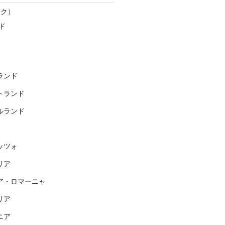
スク）
ド
ランド
トランド
ルランド
ッツォ
リア
ア・ロマーニャ
リア
ニア