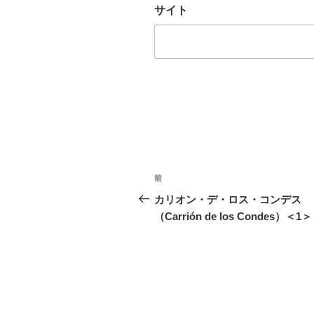
サイト
投
前
前
稿
の
カリオン・デ・ロス・コンデス
投
（Carrión de los Condes）＜1＞
ナ
稿
ビ
ゲ
ー