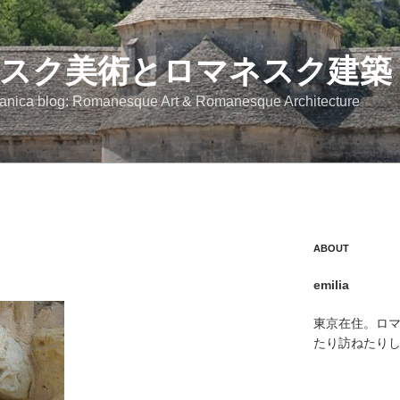
スク美術とロマネスク建築
anica blog: Romanesque Art & Romanesque Architecture
ABOUT
emilia
東京在住。ロ
たり訪ねたり