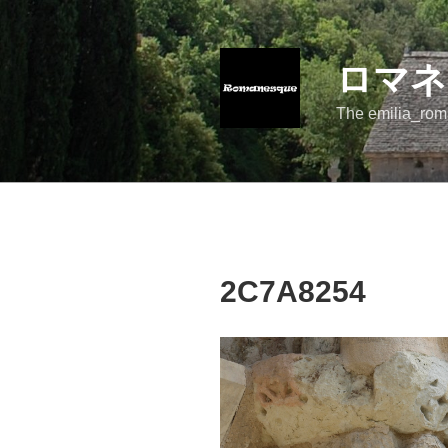
コ
ン
テ
ロマネ
ン
ツ
The emilia_rom
へ
ス
キ
ッ
プ
2C7A8254