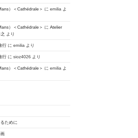
ns）＜Cathédrale＞
に
emilia
よ
ns）＜Cathédrale＞
に
Atelier
祥之
より
旅行
に
emilia
より
旅行
に
sioz4026
より
ns）＜Cathédrale＞
に
emilia
よ
知るために
計画