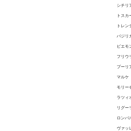
シチリ
トスカ
トレン
バジリ
ピエモ
フリウ
プーリ
マルケ
モリー
ラツィ
リグー
ロンバ
ヴァッ