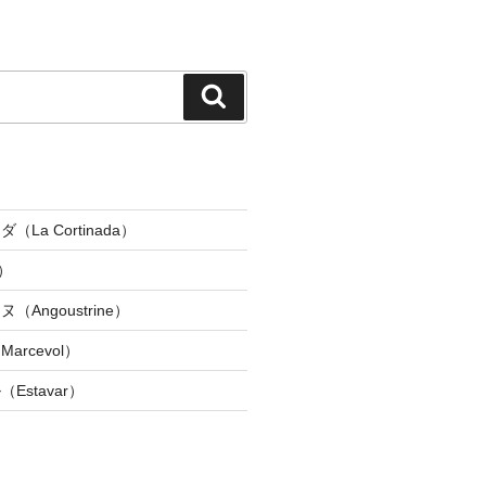
検
索
La Cortinada）
）
Angoustrine）
rcevol）
Estavar）