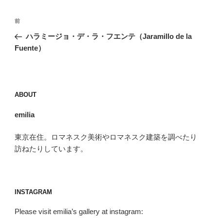
投
前
前
稿
の
ハラミージョ・デ・ラ・フエンテ（Jaramillo de la
ナ
投
Fuente）
ビ
稿
ゲ
ー
ABOUT
シ
ョ
emilia
ン
東京在住。ロマネスク美術やロマネスク建築を調べたり
訪ねたりしています。
INSTAGRAM
Please visit emilia’s gallery at instagram: