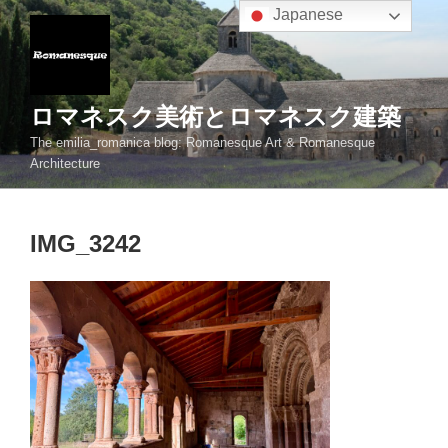
コ
Japanese
ン
テ
ン
ツ
ロマネスク美術とロマネスク建築
へ
The emilia_romanica blog: Romanesque Art & Romanesque
ス
Architecture
キ
ッ
プ
IMG_3242