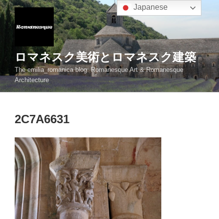
コ
Japanese
ン
テ
ン
ツ
ロマネスク美術とロマネスク建築
へ
The emilia_romanica blog: Romanesque Art & Romanesque
ス
Architecture
キ
ッ
プ
2C7A6631