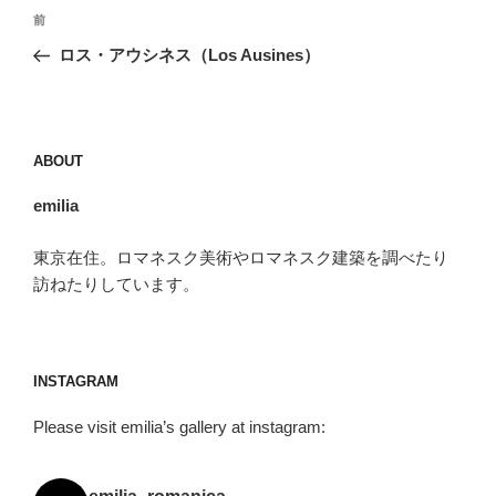
投
前
前
稿
の
ロス・アウシネス（Los Ausines）
ナ
投
ビ
稿
ゲ
ー
ABOUT
シ
emilia
ョ
ン
東京在住。ロマネスク美術やロマネスク建築を調べたり
訪ねたりしています。
INSTAGRAM
Please visit emilia’s gallery at instagram: