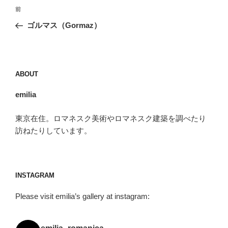
投
前
前
稿
の
ゴルマス（Gormaz）
ナ
投
ビ
稿
ゲ
ー
ABOUT
シ
emilia
ョ
ン
東京在住。ロマネスク美術やロマネスク建築を調べたり
訪ねたりしています。
INSTAGRAM
Please visit emilia’s gallery at instagram: