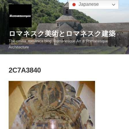
コ
Japanese
ン
テ
ン
ツ
ロマネスク美術とロマネスク建築
へ
The emilia_romanica blog: Romanesque Art & Romanesque
ス
Architecture
キ
ッ
プ
2C7A3840