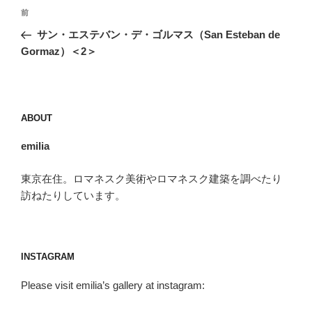
投
前
前
稿
の
サン・エステバン・デ・ゴルマス（San Esteban de
ナ
投
Gormaz）＜2＞
ビ
稿
ゲ
ー
ABOUT
シ
ョ
emilia
ン
東京在住。ロマネスク美術やロマネスク建築を調べたり
訪ねたりしています。
INSTAGRAM
Please visit emilia’s gallery at instagram: