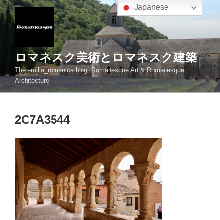
コ
Japanese
ン
テ
ン
ツ
ロマネスク美術とロマネスク建築
へ
The emilia_romanica blog: Romanesque Art & Romanesque
ス
Architecture
キ
ッ
プ
2C7A3544