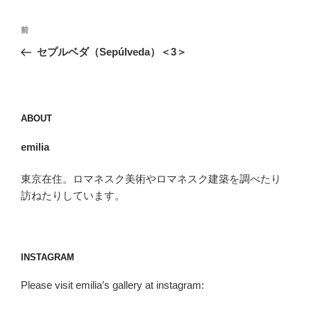
投
前
前
稿
の
セプルベダ（Sepúlveda）＜3＞
ナ
投
ビ
稿
ゲ
ー
ABOUT
シ
emilia
ョ
ン
東京在住。ロマネスク美術やロマネスク建築を調べたり
訪ねたりしています。
INSTAGRAM
Please visit emilia’s gallery at instagram: