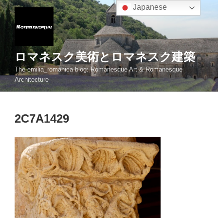
コ
Japanese
ン
テ
ン
ツ
ロマネスク美術とロマネスク建築
へ
The emilia_romanica blog: Romanesque Art & Romanesque
ス
Architecture
キ
ッ
プ
2C7A1429