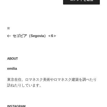
投
前
前
稿
の
セゴビア（Segovia）＜6＞
ナ
投
ビ
稿
ゲ
ー
ABOUT
シ
emilia
ョ
ン
東京在住。ロマネスク美術やロマネスク建築を調べたり
訪ねたりしています。
INSTAGRAM